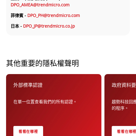
DPO_AMEA@trendmicro.com
菲律賓 -
DPO_PH@trendmicro.com
日本 -
DPO_JP@trendmicro.co.jp
其他重要的隱私權聲明
外部標準認證
政府資料
在單一位置查看我們的所有認證。
趨勢科技回
的程序。
看看在哪裡
看看在哪