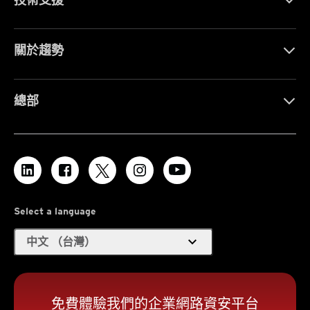
關於趨勢
總部
Select a language
expand_more
中文 （台灣）
免費體驗我們的企業網路資安平台