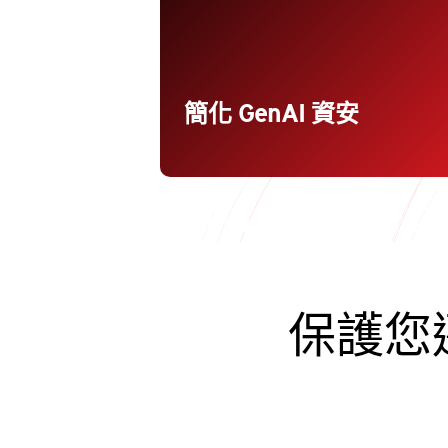
透過持續的風險評估來控管 AI 的使用
情況、防範資料外洩、降低被操弄的
險以及保護使用者的存取歷程。
簡化 GenAI 資安
以資安為優先的安全存取服務邊緣 (SAS
保護您