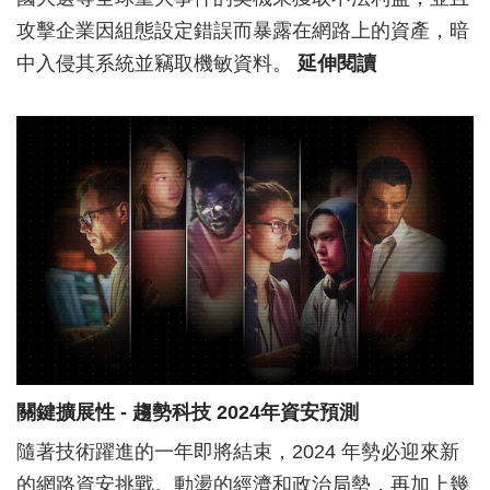
攻擊企業因組態設定錯誤而暴露在網路上的資產，暗
中入侵其系統並竊取機敏資料。
延伸閱讀
關鍵擴展性 - 趨勢科技 2024年資安預測
隨著技術躍進的一年即將結束，2024 年勢必迎來新
的網路資安挑戰。動盪的經濟和政治局勢，再加上幾