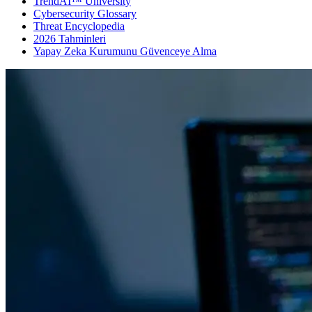
TrendAI™ University
Cybersecurity Glossary
Threat Encyclopedia
2026 Tahminleri
Yapay Zeka Kurumunu Güvenceye Alma