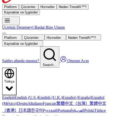
Platform
Çözümler:
Hizmetler
Neden TrendAI™?
Kaynaklar ve İçgörüler
Ücretsiz Denemeyi Başlat
Bize Ulaşın
Platform
Çözümler:
Hizmetler
Neden TrendAI™?
Kaynaklar ve İçgörüler
Saldırı altında mısınız?
Oturum Açın
Search…
Türkçe
English
English (U.S.)
English (U.K.)
Español (España)
Español
繁體中文（台灣）
繁體中文
(México)
Deutsch
Italiano
Français
（香港）
한국어
日本語
العربية
Русский
Português
Polski
Türkçe