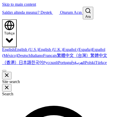
Skip to main content
Saldırı altında mısınız?
Destek
Oturum Açın
Ara
Türkçe
English
English (U.S.)
English (U.K.)
Español (España)
Español
繁體中文（台灣）
繁體中文
(México)
Deutsch
Italiano
Français
（香港）
한국어
日本語
العربية
Русский
Português
Polski
Türkçe
Site search
Search