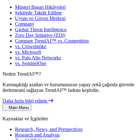
Müşteri Başarı Hikâyeleri
Sektörde Takdir Edilme
Uyum ve Güven Merkezi
Company
Global Threat Intelligence
Zero Day Initiative (ZDI)
Compare TrendAI™ vs. Competition
vs. Crowdstrike
vs. Microsoft
vs. Palo Alto Networks
vs. SentinelOne
Neden TrendAI™?
Karmaşıklığı azaltan ve kurumunuzun yapay zekâ çağında güvenle
ilerlemesini sağlayan TrendAI™ farkını keşfedin.
Daha fazla bilgi edinin
Main Menu
Kaynaklar ve İçgörüler
Research, News, and Perspectives
Research and Analysis