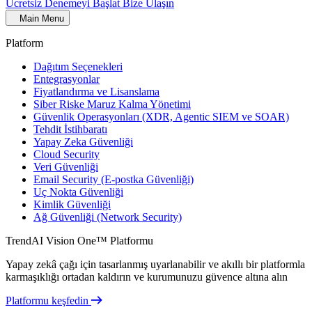
Ücretsiz Denemeyi Başlat
Bize Ulaşın
Main Menu
Platform
Dağıtım Seçenekleri
Entegrasyonlar
Fiyatlandırma ve Lisanslama
Siber Riske Maruz Kalma Yönetimi
Güvenlik Operasyonları (XDR, Agentic SIEM ve SOAR)
Tehdit İstihbaratı
Yapay Zeka Güvenliği
Cloud Security
Veri Güvenliği
Email Security (E-postka Güvenliği)
Uç Nokta Güvenliği
Kimlik Güvenliği
Ağ Güvenliği (Network Security)
TrendAI Vision One™ Platformu
Yapay zekâ çağı için tasarlanmış uyarlanabilir ve akıllı bir platformla
karmaşıklığı ortadan kaldırın ve kurumunuzu güvence altına alın
Platformu keşfedin