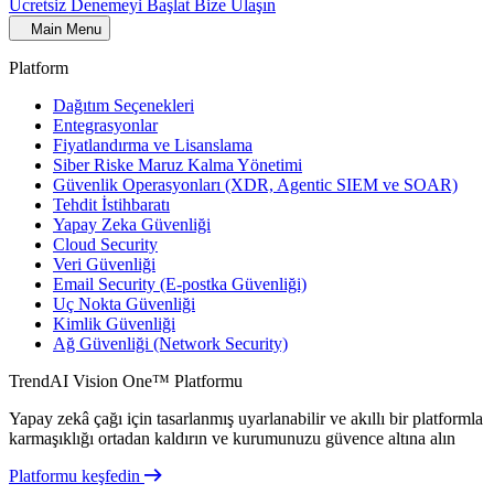
Ücretsiz Denemeyi Başlat
Bize Ulaşın
Main Menu
Platform
Dağıtım Seçenekleri
Entegrasyonlar
Fiyatlandırma ve Lisanslama
Siber Riske Maruz Kalma Yönetimi
Güvenlik Operasyonları (XDR, Agentic SIEM ve SOAR)
Tehdit İstihbaratı
Yapay Zeka Güvenliği
Cloud Security
Veri Güvenliği
Email Security (E-postka Güvenliği)
Uç Nokta Güvenliği
Kimlik Güvenliği
Ağ Güvenliği (Network Security)
TrendAI Vision One™ Platformu
Yapay zekâ çağı için tasarlanmış uyarlanabilir ve akıllı bir platformla
karmaşıklığı ortadan kaldırın ve kurumunuzu güvence altına alın
Platformu keşfedin