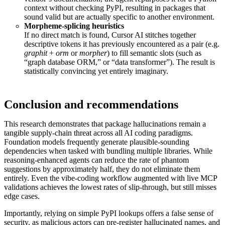
context without checking PyPI, resulting in packages that
sound valid but are actually specific to another environment.
Morpheme-splicing heuristics
If no direct match is found, Cursor AI stitches together
descriptive tokens it has previously encountered as a pair (e.g.
graphit
+
orm
or
morpher
) to fill semantic slots (such as
“graph database ORM,” or “data transformer”). The result is
statistically convincing yet entirely imaginary.
Conclusion and recommendations
This research demonstrates that package hallucinations remain a
tangible supply-chain threat across all AI coding paradigms.
Foundation models frequently generate plausible-sounding
dependencies when tasked with bundling multiple libraries. While
reasoning-enhanced agents can reduce the rate of phantom
suggestions by approximately half, they do not eliminate them
entirely. Even the vibe-coding workflow augmented with live MCP
validations achieves the lowest rates of slip-through, but still misses
edge cases.
Importantly, relying on simple PyPI lookups offers a false sense of
security, as malicious actors can pre-register hallucinated names, and