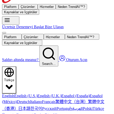
Platform
Çözümler:
Hizmetler
Neden TrendAI™?
Kaynaklar ve İçgörüler
Ücretsiz Denemeyi Başlat
Bize Ulaşın
Platform
Çözümler:
Hizmetler
Neden TrendAI™?
Kaynaklar ve İçgörüler
Saldırı altında mısınız?
Oturum Açın
Search…
Türkçe
English
English (U.S.)
English (U.K.)
Español (España)
Español
繁體中文（台灣）
繁體中文
(México)
Deutsch
Italiano
Français
（香港）
한국어
日本語
العربية
Русский
Português
Polski
Türkçe