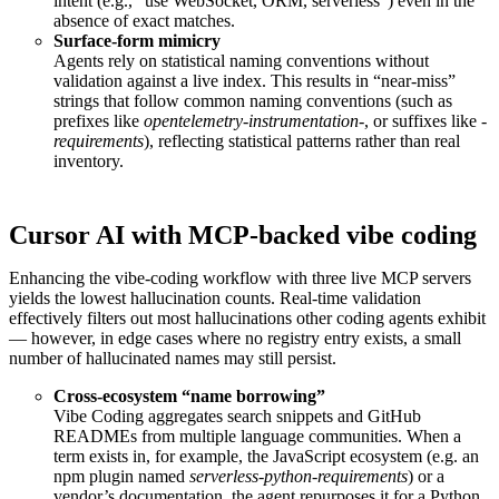
intent (e.g., “use WebSocket, ORM, serverless”) even in the
absence of exact matches.
Surface-form mimicry
Agents rely on statistical naming conventions without
validation against a live index. This results in “near-miss”
strings that follow common naming conventions (such as
prefixes like
opentelemetry-instrumentation-
, or suffixes like
-
requirements
), reflecting statistical patterns rather than real
inventory.
Cursor AI with MCP-backed vibe coding
Enhancing the vibe-coding workflow with three live MCP servers
yields the lowest hallucination counts. Real-time validation
effectively filters out most hallucinations other coding agents exhibit
— however, in edge cases where no registry entry exists, a small
number of hallucinated names may still persist.
Cross-ecosystem “name borrowing”
Vibe Coding aggregates search snippets and GitHub
READMEs from multiple language communities. When a
term exists in, for example, the JavaScript ecosystem (e.g. an
npm plugin named
serverless-python-requirements
) or a
vendor’s documentation, the agent repurposes it for a Python