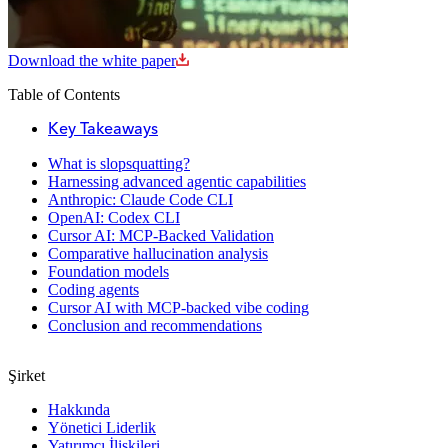
Download the white paper
Table of Contents
Key Takeaways
What is slopsquatting?
Harnessing advanced agentic capabilities
Anthropic: Claude Code CLI
OpenAI: Codex CLI
Cursor AI: MCP-Backed Validation
Comparative hallucination analysis
Foundation models
Coding agents
Cursor AI with MCP-backed vibe coding
Conclusion and recommendations
Şirket
Hakkında
Yönetici Liderlik
Yatırımcı İlişkileri