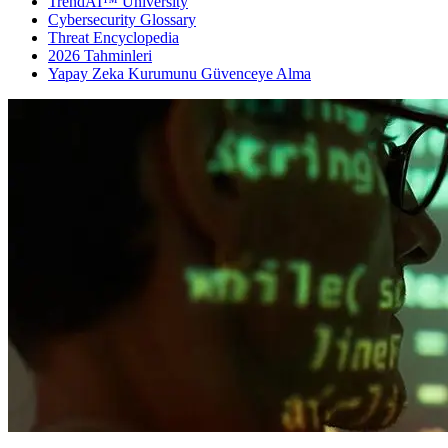
TrendAI™ University
Cybersecurity Glossary
Threat Encyclopedia
2026 Tahminleri
Yapay Zeka Kurumunu Güvenceye Alma