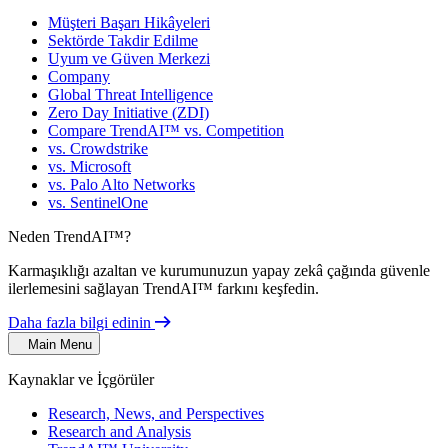
Müşteri Başarı Hikâyeleri
Sektörde Takdir Edilme
Uyum ve Güven Merkezi
Company
Global Threat Intelligence
Zero Day Initiative (ZDI)
Compare TrendAI™ vs. Competition
vs. Crowdstrike
vs. Microsoft
vs. Palo Alto Networks
vs. SentinelOne
Neden TrendAI™?
Karmaşıklığı azaltan ve kurumunuzun yapay zekâ çağında güvenle
ilerlemesini sağlayan TrendAI™ farkını keşfedin.
Daha fazla bilgi edinin
Main Menu
Kaynaklar ve İçgörüler
Research, News, and Perspectives
Research and Analysis