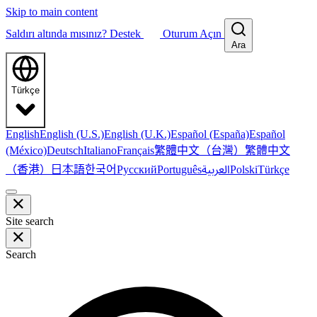
Skip to main content
Saldırı altında mısınız?
Destek
Oturum Açın
Ara
Türkçe
English
English (U.S.)
English (U.K.)
Español (España)
Español
繁體中文（台灣）
繁體中文
(México)
Deutsch
Italiano
Français
（香港）
한국어
日本語
العربية
Русский
Português
Polski
Türkçe
Site search
Search