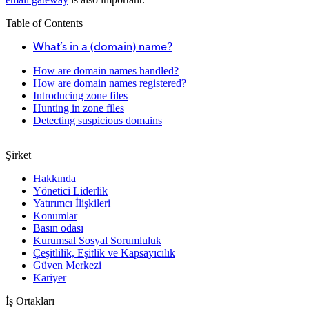
Table of Contents
What’s in a (domain) name?
How are domain names handled?
How are domain names registered?
Introducing zone files
Hunting in zone files
Detecting suspicious domains
Şirket
Hakkında
Yönetici Liderlik
Yatırımcı İlişkileri
Konumlar
Basın odası
Kurumsal Sosyal Sorumluluk
Çeşitlilik, Eşitlik ve Kapsayıcılık
Güven Merkezi
Kariyer
İş Ortakları