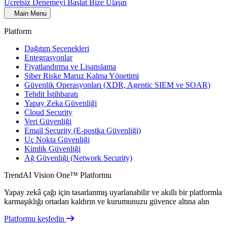
Ücretsiz Denemeyi Başlat
Bize Ulaşın
Main Menu
Platform
Dağıtım Seçenekleri
Entegrasyonlar
Fiyatlandırma ve Lisanslama
Siber Riske Maruz Kalma Yönetimi
Güvenlik Operasyonları (XDR, Agentic SIEM ve SOAR)
Tehdit İstihbaratı
Yapay Zeka Güvenliği
Cloud Security
Veri Güvenliği
Email Security (E-postka Güvenliği)
Uç Nokta Güvenliği
Kimlik Güvenliği
Ağ Güvenliği (Network Security)
TrendAI Vision One™ Platformu
Yapay zekâ çağı için tasarlanmış uyarlanabilir ve akıllı bir platformla
karmaşıklığı ortadan kaldırın ve kurumunuzu güvence altına alın
Platformu keşfedin