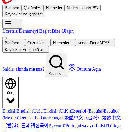
Platform
Çözümler:
Hizmetler
Neden TrendAI™?
Kaynaklar ve İçgörüler
Ücretsiz Denemeyi Başlat
Bize Ulaşın
Platform
Çözümler:
Hizmetler
Neden TrendAI™?
Kaynaklar ve İçgörüler
Saldırı altında mısınız?
Oturum Açın
Search…
Türkçe
English
English (U.S.)
English (U.K.)
Español (España)
Español
繁體中文（台灣）
繁體中文
(México)
Deutsch
Italiano
Français
（香港）
한국어
日本語
العربية
Русский
Português
Polski
Türkçe