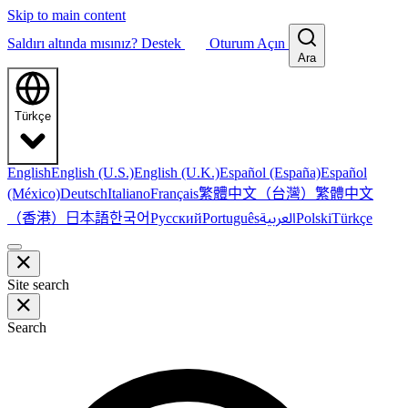
Skip to main content
Saldırı altında mısınız?
Destek
Oturum Açın
Ara
Türkçe
English
English (U.S.)
English (U.K.)
Español (España)
Español
繁體中文（台灣）
繁體中文
(México)
Deutsch
Italiano
Français
（香港）
한국어
日本語
العربية
Русский
Português
Polski
Türkçe
Site search
Search