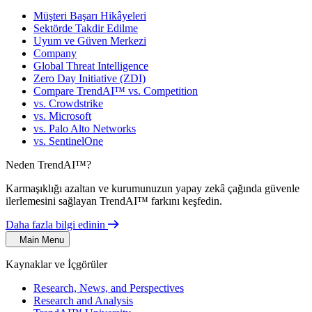
Müşteri Başarı Hikâyeleri
Sektörde Takdir Edilme
Uyum ve Güven Merkezi
Company
Global Threat Intelligence
Zero Day Initiative (ZDI)
Compare TrendAI™ vs. Competition
vs. Crowdstrike
vs. Microsoft
vs. Palo Alto Networks
vs. SentinelOne
Neden TrendAI™?
Karmaşıklığı azaltan ve kurumunuzun yapay zekâ çağında güvenle
ilerlemesini sağlayan TrendAI™ farkını keşfedin.
Daha fazla bilgi edinin
Main Menu
Kaynaklar ve İçgörüler
Research, News, and Perspectives
Research and Analysis