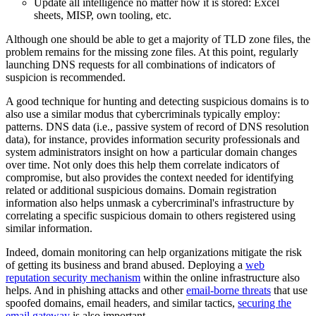
Update all intelligence no matter how it is stored: Excel
sheets, MISP, own tooling, etc.
Although one should be able to get a majority of TLD zone files, the
problem remains for the missing zone files. At this point, regularly
launching DNS requests for all combinations of indicators of
suspicion is recommended.
A good technique for hunting and detecting suspicious domains is to
also use a similar modus that cybercriminals typically employ:
patterns. DNS data (i.e., passive system of record of DNS resolution
data), for instance, provides information security professionals and
system administrators insight on how a particular domain changes
over time. Not only does this help them correlate indicators of
compromise, but also provides the context needed for identifying
related or additional suspicious domains. Domain registration
information also helps unmask a cybercriminal's infrastructure by
correlating a specific suspicious domain to others registered using
similar information.
Indeed, domain monitoring can help organizations mitigate the risk
of getting its business and brand abused. Deploying a
web
reputation security mechanism
within the online infrastructure also
helps. And in phishing attacks and other
email-borne threats
that use
spoofed domains, email headers, and similar tactics,
securing the
email gateway
is also important.