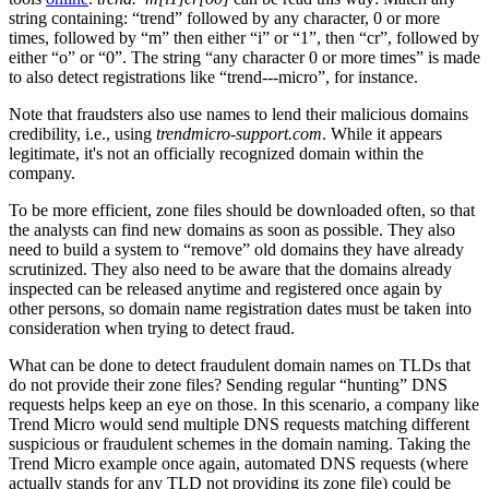
string containing: “trend” followed by any character, 0 or more
times, followed by “m” then either “i” or “1”, then “cr”, followed by
either “o” or “0”. The string “any character 0 or more times” is made
to also detect registrations like “trend---micro”, for instance.
Note that fraudsters also use names to lend their malicious domains
credibility, i.e., using
trendmicro-support.com
. While it appears
legitimate, it's not an officially recognized domain within the
company.
To be more efficient, zone files should be downloaded often, so that
the analysts can find new domains as soon as possible. They also
need to build a system to “remove” old domains they have already
scrutinized. They also need to be aware that the domains already
inspected can be released anytime and registered once again by
other persons, so domain name registration dates must be taken into
consideration when trying to detect fraud.
What can be done to detect fraudulent domain names on TLDs that
do not provide their zone files? Sending regular “hunting” DNS
requests helps keep an eye on those. In this scenario, a company like
Trend Micro would send multiple DNS requests matching different
suspicious or fraudulent schemes in the domain naming. Taking the
Trend Micro example once again, automated DNS requests (where
actually stands for any TLD not providing its zone file) could be