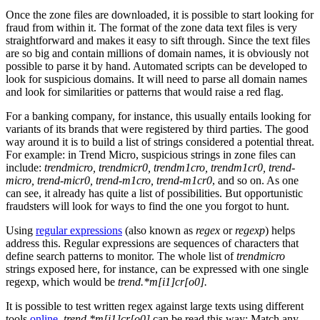
Once the zone files are downloaded, it is possible to start looking for
fraud from within it. The format of the zone data text files is very
straightforward and makes it easy to sift through. Since the text files
are so big and contain millions of domain names, it is obviously not
possible to parse it by hand. Automated scripts can be developed to
look for suspicious domains. It will need to parse all domain names
and look for similarities or patterns that would raise a red flag.
For a banking company, for instance, this usually entails looking for
variants of its brands that were registered by third parties. The good
way around it is to build a list of strings considered a potential threat.
For example: in Trend Micro, suspicious strings in zone files can
include:
trendmicro, trendmicr0, trendm1cro, trendm1cr0, trend-
micro, trend-micr0, trend-m1cro, trend-m1cr0
, and so on. As one
can see, it already has quite a list of possibilities. But opportunistic
fraudsters will look for ways to find the one you forgot to hunt.
Using
regular expressions
(also known as
regex
or
regexp
) helps
address this. Regular expressions are sequences of characters that
define search patterns to monitor. The whole list of
trendmicro
strings exposed here, for instance, can be expressed with one single
regexp, which would be
trend.*m[i1]cr[o0].
It is possible to test written regex against large texts using different
tools
online
.
trend.*m[i1]cr[o0]
can be read this way: Match any