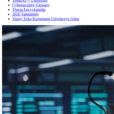
TrendAI™ University
Cybersecurity Glossary
Threat Encyclopedia
2026 Tahminleri
Yapay Zeka Kurumunu Güvenceye Alma