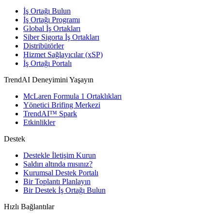
İş Ortağı Bulun
İş Ortağı Programı
Global İş Ortakları
Siber Sigorta İş Ortakları
Distribütörler
Hizmet Sağlayıcılar (xSP)
İş Ortağı Portalı
TrendAI Deneyimini Yaşayın
McLaren Formula 1 Ortaklıkları
Yönetici Brifing Merkezi
TrendAI™ Spark
Etkinlikler
Destek
Destekle İletişim Kurun
Saldırı altında mısınız?
Kurumsal Destek Portalı
Bir Toplantı Planlayın
Bir Destek İş Ortağı Bulun
Hızlı Bağlantılar