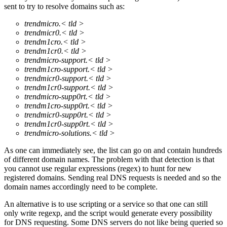
sent to try to resolve domains such as:
trendmicro.< tld >
trendmicr0.< tld >
trendm1cro.< tld >
trendm1cr0.< tld >
trendmicro-support.< tld >
trendm1cro-support.< tld >
trendmicr0-support.< tld >
trendm1cr0-support.< tld >
trendmicro-supp0rt.< tld >
trendm1cro-supp0rt.< tld >
trendmicr0-supp0rt.< tld >
trendm1cr0-supp0rt.< tld >
trendmicro-solutions.< tld >
As one can immediately see, the list can go on and contain hundreds
of different domain names. The problem with that detection is that
you cannot use regular expressions (regex) to hunt for new
registered domains. Sending real DNS requests is needed and so the
domain names accordingly need to be complete.
An alternative is to use scripting or a service so that one can still
only write regexp, and the script would generate every possibility
for DNS requesting. Some DNS servers do not like being queried so