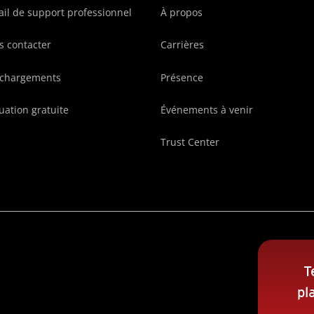
ail de support professionnel
À propos
 contacter
Carrières
échargements
Présence
uation gratuite
Événements à venir
Trust Center
T
pl