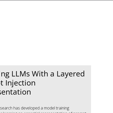
ng LLMs With a Layered
 Injection
sentation
earch has developed a model training