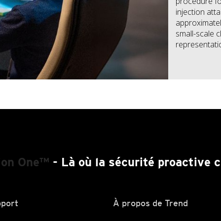
procedure fo
injection att
approximately
small-scale c
representati
ion One™
- Là où la sécurité proactive
port
À propos de Trend