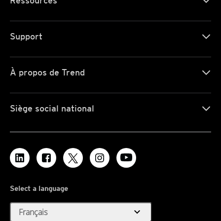
Ressources
Support
À propos de Trend
Siège social national
Select a language
expand_more
Français