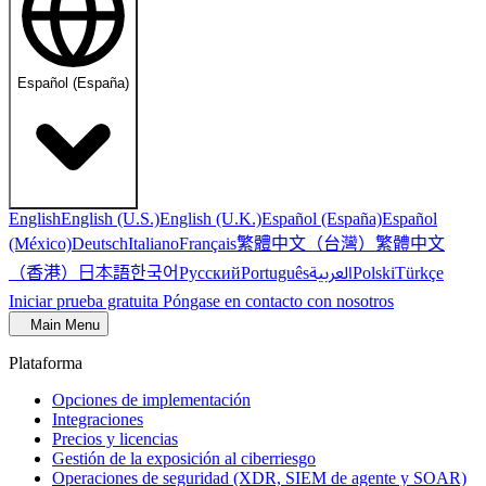
Español (España)
English
English (U.S.)
English (U.K.)
Español (España)
Español
繁體中文（台灣）
繁體中文
(México)
Deutsch
Italiano
Français
（香港）
한국어
日本語
العربية
Русский
Português
Polski
Türkçe
Iniciar prueba gratuita
Póngase en contacto con nosotros
Main Menu
Plataforma
Opciones de implementación
Integraciones
Precios y licencias
Gestión de la exposición al ciberriesgo
Operaciones de seguridad (XDR, SIEM de agente y SOAR)