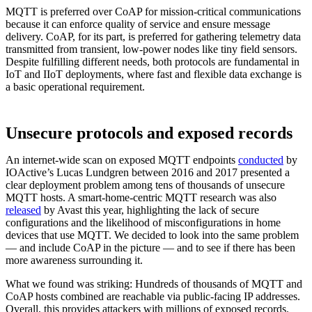
MQTT is preferred over CoAP for mission-critical communications
because it can enforce quality of service and ensure message
delivery. CoAP, for its part, is preferred for gathering telemetry data
transmitted from transient, low-power nodes like tiny field sensors.
Despite fulfilling different needs, both protocols are fundamental in
IoT and IIoT deployments, where fast and flexible data exchange is
a basic operational requirement.
Unsecure protocols and exposed records
An internet-wide scan on exposed MQTT endpoints
conducted
by
IOActive’s Lucas Lundgren between 2016 and 2017 presented a
clear deployment problem among tens of thousands of unsecure
MQTT hosts. A smart-home-centric MQTT research was also
released
by Avast this year, highlighting the lack of secure
configurations and the likelihood of misconfigurations in home
devices that use MQTT. We decided to look into the same problem
— and include CoAP in the picture — and to see if there has been
more awareness surrounding it.
What we found was striking: Hundreds of thousands of MQTT and
CoAP hosts combined are reachable via public-facing IP addresses.
Overall, this provides attackers with millions of exposed records.