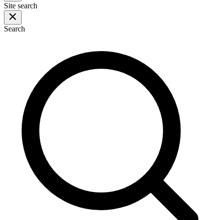
Site search
Search