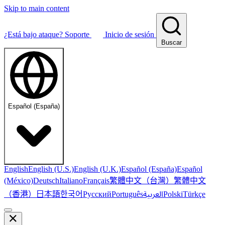
Skip to main content
¿Está bajo ataque?
Soporte
Inicio de sesión
Buscar
Español (España)
English
English (U.S.)
English (U.K.)
Español (España)
Español
繁體中文（台灣）
繁體中文
(México)
Deutsch
Italiano
Français
（香港）
한국어
日本語
العربية
Русский
Português
Polski
Türkçe