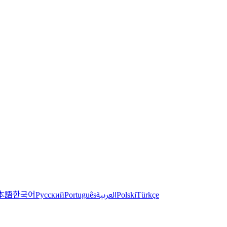
한국어
本語
العربية
Русский
Português
Polski
Türkçe