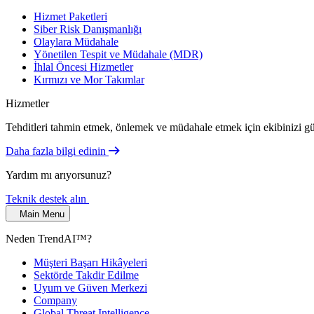
Hizmet Paketleri
Siber Risk Danışmanlığı
Olaylara Müdahale
Yönetilen Tespit ve Müdahale (MDR)
İhlal Öncesi Hizmetler
Kırmızı ve Mor Takımlar
Hizmetler
Tehditleri tahmin etmek, önlemek ve müdahale etmek için ekibinizi güv
Daha fazla bilgi edinin
Yardım mı arıyorsunuz?
Teknik destek alın
Main Menu
Neden TrendAI™?
Müşteri Başarı Hikâyeleri
Sektörde Takdir Edilme
Uyum ve Güven Merkezi
Company
Global Threat Intelligence