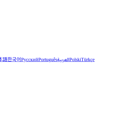
한국어
本語
العربية
Русский
Português
Polski
Türkçe