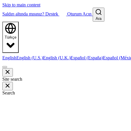
Skip to main content
Saldırı altında mısınız?
Destek
Oturum Açın
Ara
Türkçe
English
English (U.S.)
English (U.K.)
Español (España)
Español (Méxi
Site search
Search