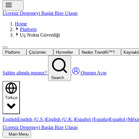
Ücretsiz Denemeyi Başlat
Bize Ulaşın
Home
Platform
Uç Nokta Güvenliği
Platform
Çözümler:
Hizmetler
Neden TrendAI™?
Kaynakla
Saldırı altında mısınız?
Oturum Açın
Search…
Türkçe
English
English (U.S.)
English (U.K.)
Español (España)
Español (Méxi
Ücretsiz Denemeyi Başlat
Bize Ulaşın
Main Menu