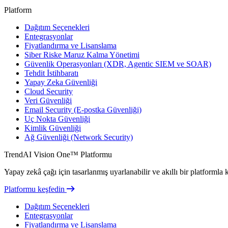
Platform
Dağıtım Seçenekleri
Entegrasyonlar
Fiyatlandırma ve Lisanslama
Siber Riske Maruz Kalma Yönetimi
Güvenlik Operasyonları (XDR, Agentic SIEM ve SOAR)
Tehdit İstihbaratı
Yapay Zeka Güvenliği
Cloud Security
Veri Güvenliği
Email Security (E-postka Güvenliği)
Uç Nokta Güvenliği
Kimlik Güvenliği
Ağ Güvenliği (Network Security)
TrendAI Vision One™ Platformu
Yapay zekâ çağı için tasarlanmış uyarlanabilir ve akıllı bir platforml
Platformu keşfedin
Dağıtım Seçenekleri
Entegrasyonlar
Fiyatlandırma ve Lisanslama