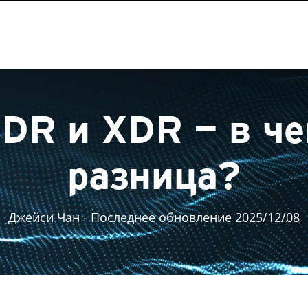
DR и XDR — в ч
разница?
Джейси Чан
- Последнее обновление 2025/12/08