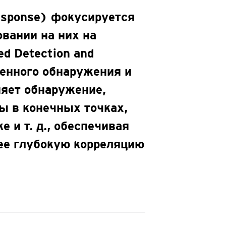
esponse) фокусируется
овании на них на
d Detection and
ренного обнаружения и
няет обнаружение,
зы в конечных точках,
е и т. д., обеспечивая
ее глубокую корреляцию