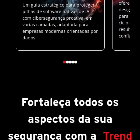
oferecem 
Um guia estratégico para proteger
design par
pilhas de software nativas de IA
para prot
com cibersegurança proativa, em
ciclo de v
várias camadas, adaptada para
resultado
empresas modernas orientadas por
confiança
dados.
Fortaleça todos os
aspectos da sua
segurança com a
Trend