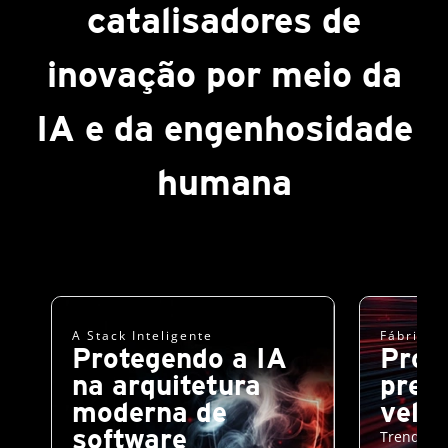
catalisadores de
inovação por meio da
IA e da engenhosidade
humana
A Stack Inteligente
Fábrica 
Protegendo a IA
Prot
na arquitetura
prec
moderna de
velo
software
Trend, NV