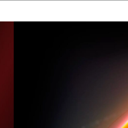
Apresentamos o TrendAI™
Criado para eliminar riscos, antecipar ameaças e impulsionar uma
inovação sem limites.
AI Fearlessly