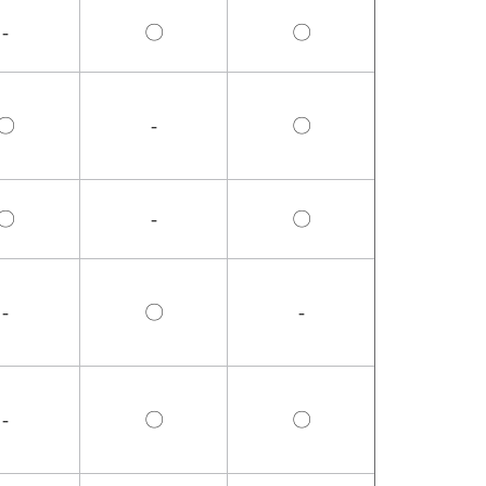
-
〇
〇
〇
-
〇
〇
-
〇
-
〇
-
-
〇
〇