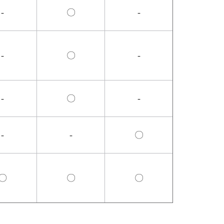
-
〇
-
-
〇
-
-
〇
-
-
-
〇
〇
〇
〇