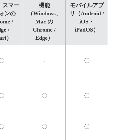
、スマー
機能
モバイルアプ
ォンの
（Windows、
リ（Android /
ome /
Mac の
iOS・
ge /
Chrome /
iPadOS）
fari）
Edge）
〇
-
〇
〇
〇
〇
〇
〇
〇