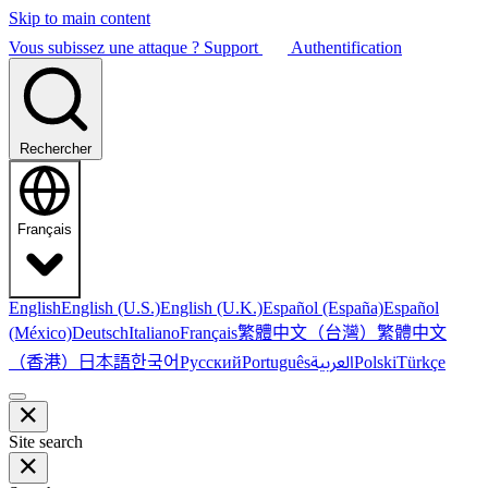
Skip to main content
Vous subissez une attaque ?
Support
Authentification
Rechercher
Français
English
English (U.S.)
English (U.K.)
Español (España)
Español
繁體中文（台灣）
繁體中文
(México)
Deutsch
Italiano
Français
（香港）
한국어
日本語
العربية
Русский
Português
Polski
Türkçe
Site search