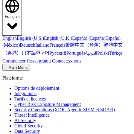
Français
English
English (U.S.)
English (U.K.)
Español (España)
Español
繁體中文（台灣）
繁體中文
(México)
Deutsch
Italiano
Français
（香港）
한국어
日本語
العربية
Русский
Português
Polski
Türkçe
Commencer l'essai gratuit
Contactez-nous
Main Menu
Plateforme
Options de déploiement
Intégrations
Tarifs et licences
Cyber Risk Exposure Management
Security Operations (XDR, Agentic SIEM et SOAR)
Threat Intelligence
AI Security
Cloud Security
Data Security