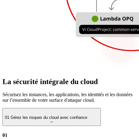
La sécurité intégrale du cloud
Sécurisez les instances, les applications, les identités et les données
sur l’ensemble de votre surface d'attaque cloud.​​​​‌ ‍ ​‍​‍‌‍ ‌ ​‍‌‍‍‌‌‍‌ ‌‍‍‌‌‍ ‍​‍​‍​ ‍‍​‍​‍‌ ​ ‌‍​‌‌‍ ‍‌‍‍‌‌ ‌​‌ ‍‌​‍ ‍‌‍‍‌‌‍ ​‍​‍​‍ ​​‍​‍‌‍‍​‌ ​‍‌‍‌‌‌‍‌‍​‍​‍​ ‍‍​‍​‍‌‍‍​‌ ‌​‌ ‌​‌ ​​​ ‍‍​‍ ​‍ ‌‍ ​‌‍ ‌‍​ ‌‍​‌‌‍ ​‌‍‍​‌‍ ‌ ​ ‌ ‌​​ ‍‍​ ​ ​ ​ ​ ​ ​ ‌​​‍ ‌‍‍‌‌‍ ‍‌ ‌​‌‍‌‌‌‍ ‍‌ ‌​​‍ ‌‍‌‌‌‍‌​‌‍‍‌‌ ‌​​‍ ‌‍ ‌‌‍ ‌‍‌​‌‍‌‌​ ‌‌ ​​‌ ​‍‌‍‌‌‌ ​ ‌‍‌‌‌‍ ‍‌ ‌​‌‍​‌‌ ‌​‌‍‍‌‌‍ ‌‍ ‍​ ‍ ‌‍‍‌‌‍‌​​ ‌​ ‍‌​ ‌​​ ‌ ‌‍‌​​ ‌ ​ ‍​​ ​‍‌‍‌‌​‍ ‌‌‍​ ​ ‍​​ ‌​‌‍​‌​‍ ‌​ ‌​​ ​‍​ ​‍​ ​ ​‍ ‌​ ‍‌‌‍‌​​ ‍‌​ ​‌​‍ ‌​ ‌​​ ​‍​ ‍​​ ‌​​ ‌‍​ ​ ​ ​‌‌‍‌‍​ ​‌​ ​ ​ ​​‌‍‌​​ ‍ ‌ ‌​‌ ‍‌‌ ​​‌‍‌‌​ ‌‌ ​​‌‍​‌‌‍‌ ‌‍‌‌​ ‍ ‌ ​​‌‍​‌‌ ‌​‌‍‍​​ ‌‌ ​ ‌‍‌‌‌‍​ ‌ ‌​‌‍‍‌‌‍ ‌‍ ‍‌ ​ ​‍‌‌​ ‌‌‌​​‍‌‌ ‌‍‍ ‌‍‌‌‌ ‍‌​‍‌‌​ ​ ‌​‌​​‍‌‌​ ​ ‌​‌​​‍‌‌​ ​‍​ ​‍‌‍‌‍‌‍‌‌​ ‌ ​ ‌​​ ​‌​ ‌‍​ ​​​ ‌ ​ ​‍​ ‌ ​ ‍​​ ‍‌​‍‌‌​ ​‍​ ​‍​‍‌‌​ ‌‌‌​‌​​‍ ‍‌‍‌​‌‍‌‌‌ ​ ‌‍​ ‌ ​‍‌‍‍‌‌ ​​‌ ‌​‌‍‍‌‌‍ ‌‍ ‍​ ‌‍​‍‌‍​‌‌ ​ ‌‍‌‌‌‌‌‌‌ ​‍‌‍ ​​ ‌‌‍‍​‌ ‌​‌ ‌​‌ ​​​‍‌‌​ ​ ‌​​‌​‍‌‌​ ​‍‌​‌‍​‍‌‌​ ​‍‌​‌‍‌‍ ​‌‍ ‌‍​ ‌‍​‌‌‍ ​‌‍‍​‌‍ ‌ ​ ‌ ‌​​‍‌‌​ ​ ‌​​‌​ ​ ​ ​ ​ ​ ​ ‌​​‍‌‍‌‍‍‌‌‍‌​​ ‌​ ‍‌​ ‌​​ ‌ ‌‍‌​​ ‌ ​ ‍​​ ​‍‌‍‌‌​‍ ‌‌‍​ ​ ‍​​ ‌​‌‍​‌​‍ ‌​ ‌​​ ​‍​ ​‍​ ​ ​‍ ‌​ ‍‌‌‍‌​​ ‍‌​ ​‌​‍ ‌​ ‌​​ ​‍​ ‍​​ ‌​​ ‌‍​ ​ ​ ​‌‌‍‌‍​ ​‌​ ​ ​ ​​‌‍‌​​‍‌‍‌ ‌​‌ ‍‌‌ ​​‌‍‌‌​ ‌‌ ​​‌‍​‌‌‍‌ ‌‍‌‌​‍‌‍‌ ​​‌‍​‌‌ ‌​‌‍‍​​ ‌‌ ​ ‌‍‌‌‌‍​ ‌ ‌​‌‍‍‌‌‍ ‌‍ ‍‌ ​ ​‍‌‌​ ‌‌‌​​‍‌‌ ‌‍‍ ‌‍‌‌‌ ‍‌​‍‌‌​ ​ ‌​‌​​‍‌‌​ ​ ‌​‌​​‍‌‌​ ​‍​ ​‍‌‍‌‍‌‍‌‌​ ‌ ​ ‌​​ ​‌​ ‌‍​ ​​​ ‌ ​ ​‍​ ‌ ​ ‍​​ ‍‌​‍‌‌​ ​‍​ ​‍​‍‌‌​ ‌‌‌​‌​​‍ ‍‌‍‌​‌‍‌‌‌ ​ ‌‍​ ‌ ​‍‌‍‍‌‌ ​​‌ ‌​‌‍‍‌‌‍ ‌‍ ‍​‍​‍‌ ‌
01
Gérez les risques du cloud avec confiance
01