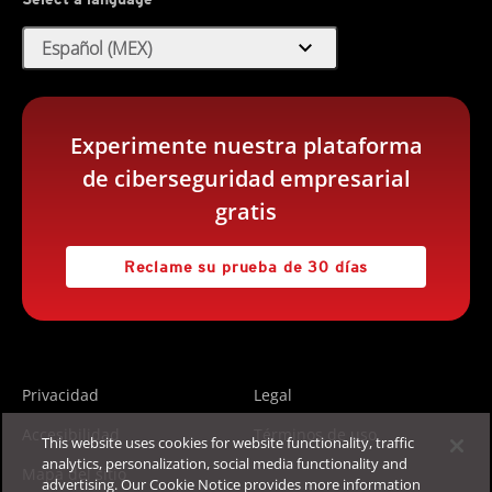
expand_more
Español (MEX)
Experimente nuestra plataforma
de ciberseguridad empresarial
gratis
Reclame su prueba de 30 días
Privacidad
Legal
Accesibilidad
Términos de uso
This website uses cookies for website functionality, traffic
analytics, personalization, social media functionality and
Mapa del sitio
advertising. Our Cookie Notice provides more information