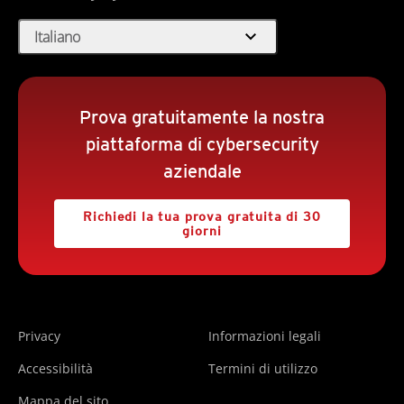
expand_more
Italiano
Prova gratuitamente la nostra
piattaforma di cybersecurity
aziendale
Richiedi la tua prova gratuita di 30
giorni
Privacy
Informazioni legali
Accessibilità
Termini di utilizzo
Mappa del sito