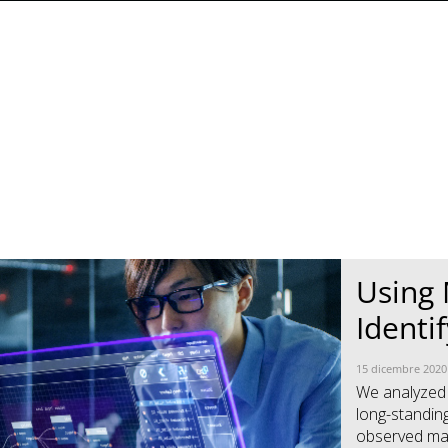
News Article
News Article
Using
Identi
15 dicembre 2020
We analyzed t
long-standing
observed mal