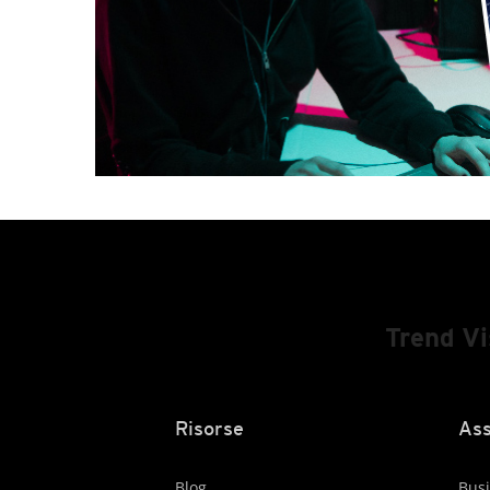
Trend V
Risorse
Ass
Blog
Busi