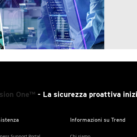
ision One™
- La sicurezza proattiva inizi
istenza
Informazioni su Trend
ness Support Portal
Chi siamo