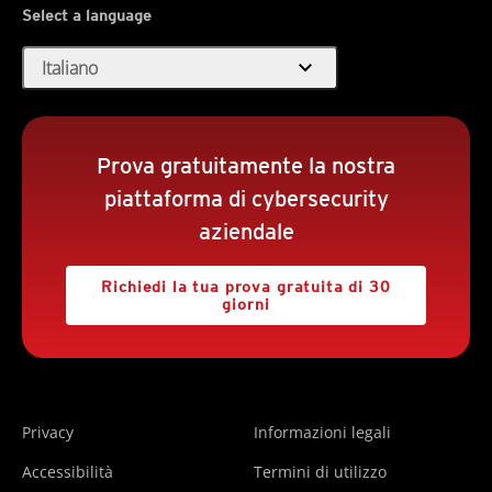
Select a language
expand_more
Italiano
Prova gratuitamente la nostra
piattaforma di cybersecurity
aziendale
Richiedi la tua prova gratuita di 30
giorni
Privacy
Informazioni legali
Accessibilità
Termini di utilizzo