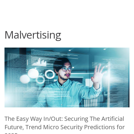
roducts
One-Platform
pen On A New Tab
pen On A New Tab
pen On A New Tab
pen On A New Tab
pen On A New Tab
Malvertising
Predictions
Predictions
Predictions
The Easy Way In/Out: Securing The Artificial
Future, Trend Micro Security Predictions for