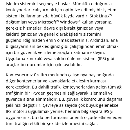
işletim sistemini seçmeyle başlar. Mümkün olduğunca
konteynerları çalıştırmak için optimize edilmiş bir işletim
®
sistemi kullanmanızda büyük fayda vardır. Stok Linux
®
®
dağıtımları veya Microsoft
Windows
kullanıyorsanız,
gereksiz hizmetleri devre dışı bıraktığınızdan veya
kaldırdığınızdan ve genel olarak işletim sistemini
güçlendirdiğinizden emin olmak istersiniz. Ardından, ana
bilgisayarınızın beklediğiniz gibi çalıştığından emin olmak
için bir güvenlik ve izleme araçları katmanı ekleyin.
Uygulama kontrolü veya saldırı önleme sistemi (IPS) gibi
araçlar bu durumlar için çok faydalıdır.
Konteynerınız üretim modunda çalışmaya başladığında
diğer konteynerlar ve kaynaklarla etkileşim kurması
gerekecektir. Bu dahili trafik, konteynerlardan gelen tüm ağ
trafiğinin bir IPS'den geçmesini sağlayarak izlenmeli ve
güvence altına alınmalıdır. Bu, güvenlik kontrolünü dağıtma
şeklinizi değiştirir. Çevreye az sayıda çok büyük geleneksel
IPS motoru uygulamak yerine, her ana bilgisayara IPS'yi
uygularsınız, bu da performansı önemli ölçüde etkilemeden
tüm trafiğin etkili bir şekilde izlenmesini sağlar.