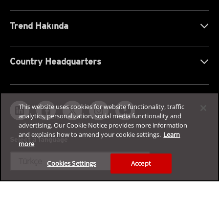
Trend Hakında
Country Headquarters
This website uses cookies for website functionality, traffic
analytics, personalization, social media functionality and
advertising. Our Cookie Notice provides more information
and explains how to amend your cookie settings.
Learn
Select a language
more
expand_more
Türkçe
Cookies Settings
Accept
Kurumsal siber güvenlik