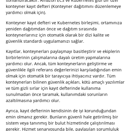
sonlandıracaktır: Amazon ECS ve Kubernetes gibi bir özel
konteyner kayıt defteri (Konteyner dağıtımını düzenlemeye
yardımcı olmak için).
Konteyner kayıt defteri ve Kubernetes birleşimi, ortamınıza
yeniden dağıtımdan önce ve dağıtım sırasında
konteynerlarınız için otomatik olarak bir dizi kalite ve
güvenlik standardı uygulamanızı sağlar.
Kayıtlar, konteynerları paylaşmayı basitleştirir ve ekiplerin
birbirlerinin çalışmalarına dayalı üretim yapmalarına
yardımcı olur. Ancak, tüm konteynerların geliştirme ve
güvenlikle ilgili referans değerlerinizi karşıladığından emin
olmak için otomatik bir tarayıcıya ihtiyacınız vardır. Tüm
konteynerları bilinen güvenlik açıkları, kötü amaçlı yazılımlar
ve tüm gizli sırlar için kayıt defterinde kullanıma
sunulmadan önce taramak, kullanımdaki sorunların
azaltılmasına yardımcı olur.
Ayrıca, kayıt defterinin kendisinin de iyi korunduğundan
emin olmanız gerekir. Bunların güvenli hale getirilmiş bir
sistem veya tanınmış bir bulut hizmetinde çalıştırılması
gerekir. Hizmet senaryosunda bile, paylaşılan sorumluluk