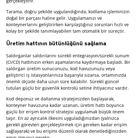
gerçekleştirir.
Tarama, doğru şekilde uygulandığında, kodlama işleminizin
doğal bir parçası haline gelir. Uygulamanızı ve
konteynerlarını geliştirirken karşılaştığınız sorunları hızlı ve
kolay bir şekilde tanımlayabilen tam otomatik bir süreçtir.
Üretim hattının bütünlüğünü sağlama
Saldırganlar saldırılarını sürekli entegrasyon/sürekli sunum
(CI/CD) hattınızın erken aşamalarına kaydırmaya başladı. Bir
saldırgan üretim sunucunuzu, kod havuzunuzu veya
geliştirici iş istasyonlarınıza başarıyla sızarsa, ortamınızda
önemli ölçüde daha uzun süre kalabilir. Sürekli güncel
tutulan güçlü bir güvenlik kontrolü setine ihtiyacınız vardır.
Kod deponuz ve dallanma stratejinizden başlayarak,
konteyner havuzuna kadar uzanan, üretim hattı boyunca
güçlü bir erişim kontrol stratejisi uygulamak büyük önem
taşır. En az ayrıcalık ilkesini uyguladığınızdan (yalnızca
gerekli görevleri gerçekleştirmek için gereken kadar erişim
sağlayarak) ve bu erişimi düzenli olarak denetlediğinizden
emin olmanız gerekir.