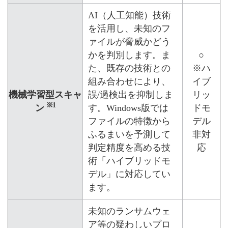
AI（人工知能）技術
を活用し、未知のフ
ァイルが脅威かどう
かを判別します。ま
○
た、既存の技術との
※ハ
組み合わせにより、
イブ
機械学習型スキャ
誤/過検出を抑制しま
リッ
※1
ン
す。Windows版では
ドモ
ファイルの特徴から
デル
ふるまいを予測して
非対
判定精度を高める技
応
術「ハイブリッドモ
デル」に対応してい
ます。
未知のランサムウェ
ア等の疑わしいプロ