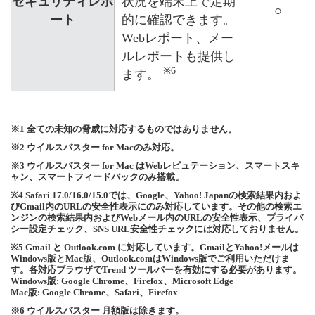
セキュリティレポ
状況を端末上で定期
○
ート
的に確認できます。
Webレポート、メー
ルレポートも提供し
※6
ます。
※1 全ての未知の脅威に対応するものではありません。
※2 ウイルスバスター for Macのみ対応。
※3 ウイルスバスター for Mac はWebレピュテーション、スマートスキ
ャン、スマートフィードバックのみ搭載。
※4 Safari 17.0/16.0/15.0では、Google、Yahoo! Japanの検索結果内およ
びGmail内のURLの安全性表示にのみ対応しています。その他の検索エ
ンジンの検索結果内およびWebメール内のURLの安全性表示、プライバ
シー設定チェック、SNS URL安全性チェックには対応しておりません。
※5 Gmail と Outlook.com に対応しています。GmailとYahoo!メールは
Windows版とMac版、Outlook.comはWindows版でご利用いただけま
す。各対応ブラウザでTrend ツールバーを有効にする必要があります。
Windows版: Google Chrome、Firefox、Microsoft Edge
Mac版: Google Chrome、Safari、Firefox
※6 ウイルスバスター 月額版は除きます。