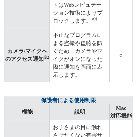
トはWebレピュテー
ション技術によりブ
※4
ロックします。
不正なプログラムに
よる盗撮や盗聴を防
カメラ/マイクへ
ぐため、カメラやマ
○
※2
のアクセス通知
イクがオンになった
際に通知を画面に表
示します。
保護者による使用制限
Mac
機能
説明
対応機能
お子さまの目に触れ
させたくない有害サ