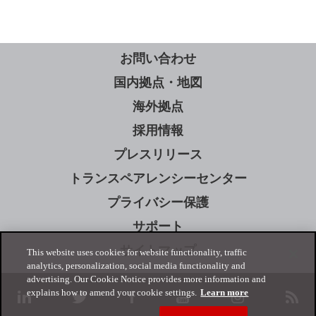
お問い合わせ
国内拠点・地図
海外拠点
採用情報
プレスリリース
トランスペアレンシーセンター
プライバシー保護
サポート
サイトマップ
This website uses cookies for website functionality, traffic
analytics, personalization, social media functionality and
advertising. Our Cookie Notice provides more information and
explains how to amend your cookie settings.
Learn more
linkedin
twitter
facebook
youtube
instagram
rss