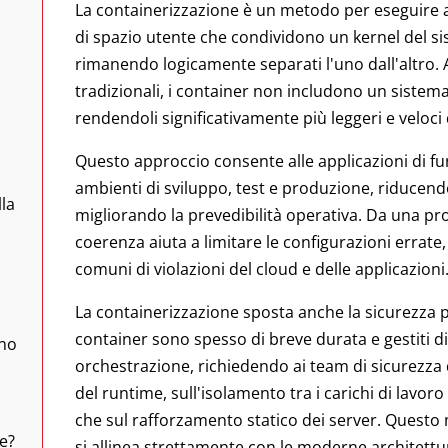
La containerizzazione è un metodo per eseguire app
di spazio utente che condividono un kernel del 
rimanendo logicamente separati l'uno dall'altro. 
tradizionali, i container non includono un sistem
rendendoli significativamente più leggeri e veloci 
Questo approccio consente alle applicazioni di f
ambienti di sviluppo, test e produzione, riducendo
lla
migliorando la prevedibilità operativa. Da una pro
coerenza aiuta a limitare le configurazioni errat
comuni di violazioni del cloud e delle applicazioni
La containerizzazione sposta anche la sicurezza più
container sono spesso di breve durata e gestiti 
ono
orchestrazione, richiedendo ai team di sicurezz
del runtime, sull'isolamento tra i carichi di lavoro 
che sul rafforzamento statico dei server. Questo 
e?
si allinea strettamente con le moderne architett