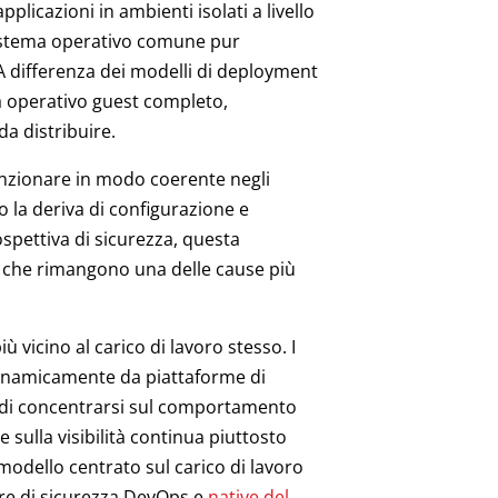
licazioni in ambienti isolati a livello
sistema operativo comune pur
A differenza dei modelli di deployment
a operativo guest completo,
da distribuire.
unzionare in modo coerente negli
 la deriva di configurazione e
spettiva di sicurezza, questa
e, che rimangono una delle cause più
.
 vicino al carico di lavoro stesso. I
dinamicamente da piattaforme di
a di concentrarsi sul comportamento
e sulla visibilità continua piuttosto
modello centrato sul carico di lavoro
ure di sicurezza DevOps e
native del