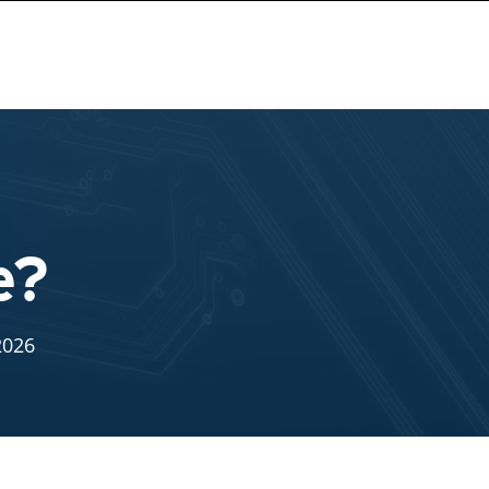
e?
2026