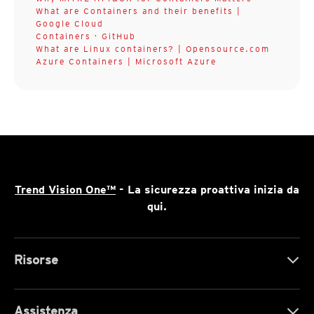
What are Containers and their benefits |
Google Cloud
Containers · GitHub
What are Linux containers? | Opensource.com
Azure Containers | Microsoft Azure
Trend Vision One™
- La sicurezza proattiva inizia da
qui.
Risorse
Assistenza