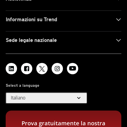
Informazioni su Trend
Sede legale nazionale
Select a language
expand_more
Italiano
Prova gratuitamente la nostra