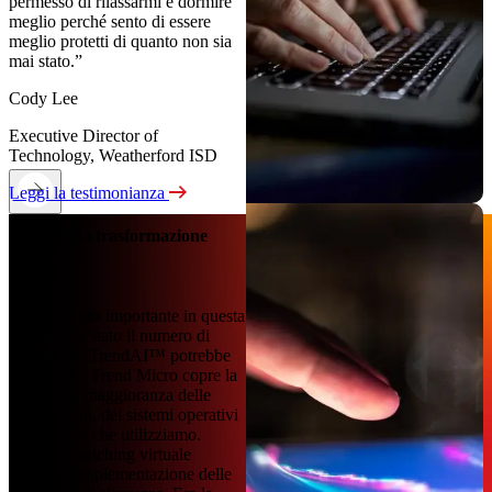
permesso di rilassarmi e dormire
meglio perché sento di essere
meglio protetti di quanto non sia
mai stato.”
Cody Lee
Executive Director of
Technology, Weatherford ISD
Leggi la testimonianza
Accelera la trasformazione
digitale
“Il fattore più importante in questa
decisione è stato il numero di
sistemi che TrendAI™ potrebbe
proteggere. Trend Micro copre la
stragrande maggioranza delle
applicazioni, dei sistemi operativi
e dei server che utilizziamo.
Inoltre, il patching virtuale
accelera l'implementazione delle