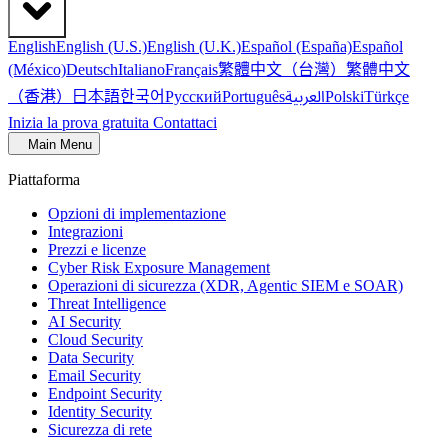
English
English (U.S.)
English (U.K.)
Español (España)
Español
繁體中文（台灣）
繁體中文
(México)
Deutsch
Italiano
Français
（香港）
한국어
日本語
العربية
Русский
Português
Polski
Türkçe
Inizia la prova gratuita
Contattaci
Main Menu
Piattaforma
Opzioni di implementazione
Integrazioni
Prezzi e licenze
Cyber Risk Exposure Management
Operazioni di sicurezza (XDR, Agentic SIEM e SOAR)
Threat Intelligence
AI Security
Cloud Security
Data Security
Email Security
Endpoint Security
Identity Security
Sicurezza di rete