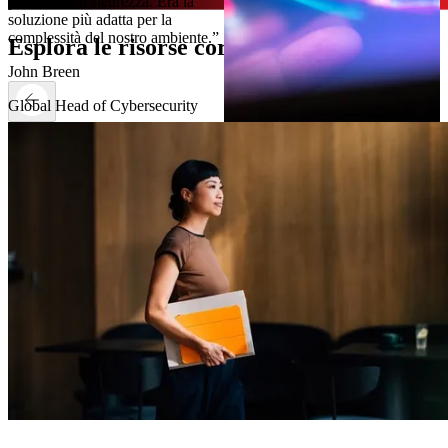
protezioni di sicurezza. Era la
soluzione più adatta per la
complessità del nostro ambiente.”
Esplora le risorse correlate
John Breen
Global Head of Cybersecurity