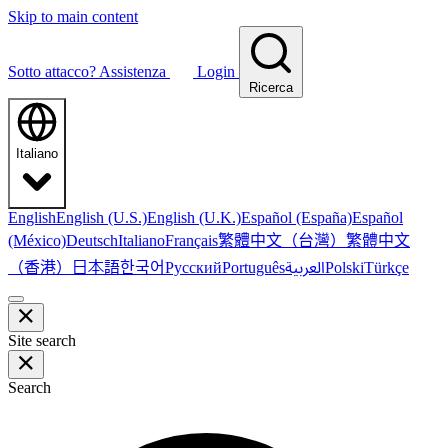
Skip to main content
Sotto attacco?
Assistenza
Login
Ricerca
Italiano
English
English (U.S.)
English (U.K.)
Español (España)
Español
繁體中文（台灣）
繁體中文
(México)
Deutsch
Italiano
Français
（香港）
한국어
日本語
العربية
Русский
Português
Polski
Türkçe
Site search
Search