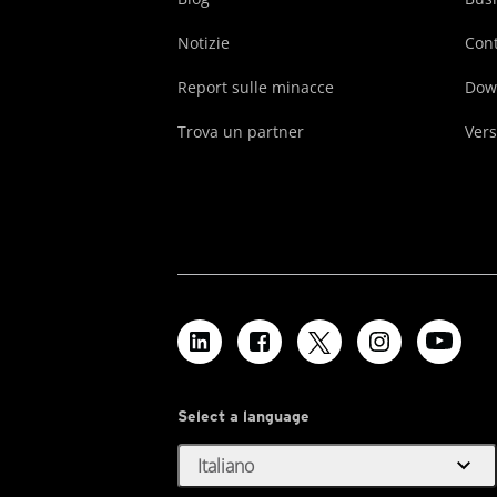
Notizie
Cont
Report sulle minacce
Dow
Trova un partner
Vers
Select a language
expand_more
Italiano