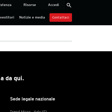
search
istenza
Risorse
Accedi
nvestitori
Notizie e media
Contattaci
a da qui.
Sede legale nazionale
Trend Micro - Italy (IT)