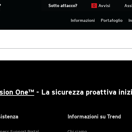
?
Sotto attacco?
0
Avvisi
Ass
Informazioni
Portafoglio
I
ision One™
- La sicurezza proattiva inizi
istenza
Informazioni su Trend
ness Support Portal
Chi siamo