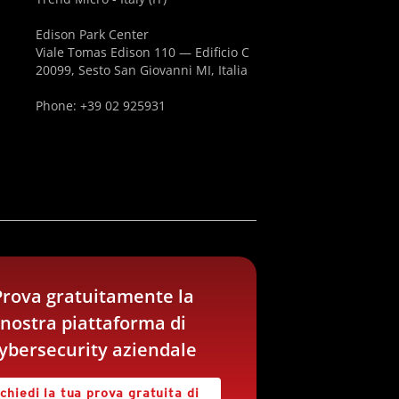
Edison Park Center
Viale Tomas Edison 110 — Edificio C
20099, Sesto San Giovanni MI, Italia
Phone: +39 02 925931
Prova gratuitamente la
nostra piattaforma di
ybersecurity aziendale
chiedi la tua prova gratuita di