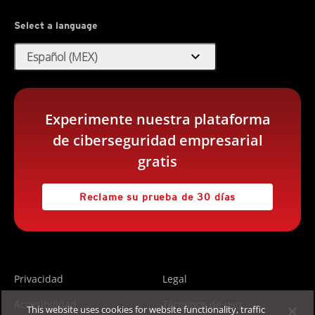
Select a language
expand_more
Español (MEX)
Experimente nuestra plataforma
de ciberseguridad empresarial
gratis
Reclame su prueba de 30 días
Privacidad
Legal
Accesibilidad
Términos de uso
This website uses cookies for website functionality, traffic