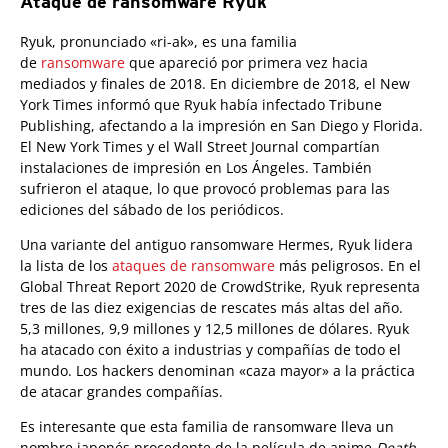
Ataque de ransomware Ryuk
Ryuk, pronunciado «ri-ak», es una familia
de
ransomware
que apareció por primera vez hacia
mediados y finales de 2018. En diciembre de 2018, el New
York Times informó que Ryuk había infectado Tribune
Publishing, afectando a la impresión en San Diego y Florida.
El New York Times y el Wall Street Journal compartían
instalaciones de impresión en Los Ángeles. También
sufrieron el ataque, lo que provocó problemas para las
ediciones del sábado de los periódicos.
Una variante del antiguo ransomware Hermes, Ryuk lidera
la lista de los
ataques de ransomware
más peligrosos. En el
Global Threat Report 2020 de CrowdStrike, Ryuk representa
tres de las diez exigencias de rescates más altas del año.
5,3 millones, 9,9 millones y 12,5 millones de dólares. Ryuk
ha atacado con éxito a industrias y compañías de todo el
mundo. Los hackers denominan «caza mayor» a la práctica
de atacar grandes compañías.
Es interesante que esta familia de ransomware lleva un
nombre japonés procedente de la película de anime
Death