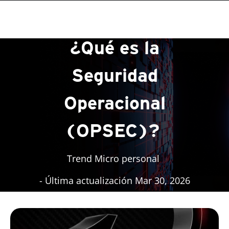
roducts
roducts
roducts
One-Platform
pen On A New Tab
pen On A New Tab
pen On A New Tab
pen On A New Tab
pen On A New Tab
¿Qué es la
Seguridad
Operacional
(OPSEC)?
Trend Micro personal
- Última actualización Mar 30, 2026