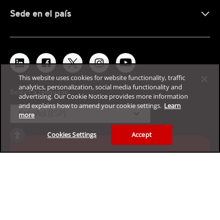
Sede en el país
This website uses cookies for website functionality, traffic
analytics, personalization, social media functionality and
Select a language
advertising. Our Cookie Notice provides more information
and explains how to amend your cookie settings.
Learn
expand_more
Español (ESP)
more
Cookies Settings
Accept
Pruebe nuestra plataforma de
ciberseguridad empresarial de
forma gratuita
Solicite su prueba gratuita de 30 días