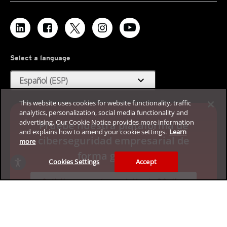
Select a language
expand_more
Español (ESP)
This website uses cookies for website functionality, traffic
analytics, personalization, social media functionality and
advertising. Our Cookie Notice provides more information
Pruebe nuestra plataforma de
and explains how to amend your cookie settings.
Learn
ciberseguridad empresarial de
more
forma gratuita
Cookies Settings
Accept
Solicite su prueba gratuita de 30 días