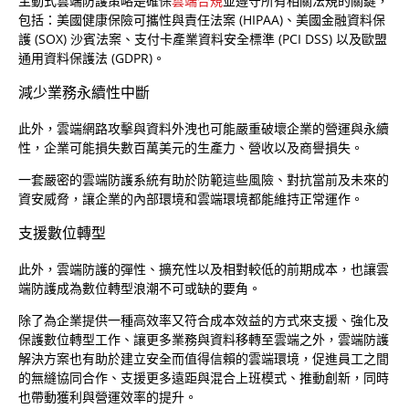
主動式雲端防護策略是確保
雲端合規
並遵守所有相關法規的關鍵，
包括：美國健康保險可攜性與責任法案 (HIPAA)、美國金融資料保
護 (SOX) 沙賓法案、支付卡產業資料安全標準 (PCI DSS) 以及歐盟
通用資料保護法 (GDPR)。
減少業務永續性中斷
此外，雲端網路攻擊與資料外洩也可能嚴重破壞企業的營運與永續
性，企業可能損失數百萬美元的生產力、營收以及商譽損失。
一套嚴密的雲端防護系統有助於防範這些風險、對抗當前及未來的
資安威脅，讓企業的內部環境和雲端環境都能維持正常運作。
支援數位轉型
此外，雲端防護的彈性、擴充性以及相對較低的前期成本，也讓雲
端防護成為數位轉型浪潮不可或缺的要角。
除了為企業提供一種高效率又符合成本效益的方式來支援、強化及
保護數位轉型工作、讓更多業務與資料移轉至雲端之外，雲端防護
解決方案也有助於建立安全而值得信賴的雲端環境，促進員工之間
的無縫協同合作、支援更多遠距與混合上班模式、推動創新，同時
也帶動獲利與營運效率的提升。