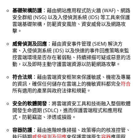
基礎架構防護
：藉由網站應用程式防火牆 (WAF)、網路
安全群組 (NSG) 以及入侵偵測系統 (IDS) 等工具來保護
雲端基礎架構，防範資安風險、資安威脅以及網路攻
擊。
威脅偵測及回應
：藉由資安事件管理 (SIEM) 解決方
案、入侵偵測系統 (IDS) 以及快速的事件回應策略來監
控雲端環境是否存在著弱點、持續掃描可疑或惡意的活
動，以及即時主動守護雲端資源以防範網路攻擊。
符合法規
：藉由雲端資安框架來保護敏感、機密及專屬
的資訊，確保任何儲存在雲端上的機敏資料都完全
符合
所有適用的產業與政府法律和規範。
安全的軟體開發
：將雲端資安工具和技術融入整個軟體
開發生命週期 (SDLC)，進而保護雲端程式和應用程
式，防範竊盜、滲透或損毀。
容器防護
：藉由進階映像掃描、政策導向的核准控管、
執行時期
威脅偵測及回應
來保護雲端原生
容器
應用程