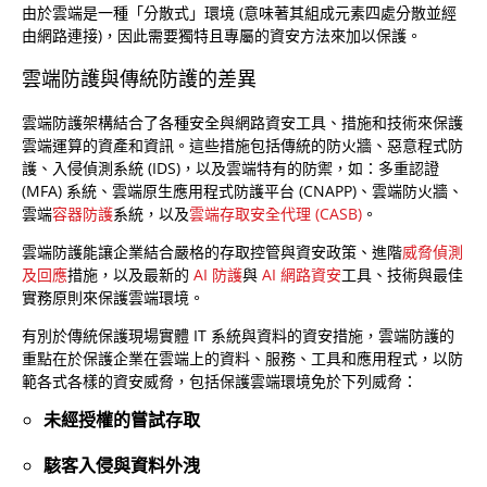
由於雲端是一種「分散式」環境 (意味著其組成元素四處分散並經
由網路連接)，因此需要獨特且專屬的資安方法來加以保護。
雲端防護與傳統防護的差異
雲端防護架構結合了各種安全與網路資安工具、措施和技術來保護
雲端運算的資產和資訊。這些措施包括傳統的防火牆、惡意程式防
護、入侵偵測系統 (IDS)，以及雲端特有的防禦，如：多重認證
(MFA) 系統、雲端原生應用程式防護平台 (CNAPP)、雲端防火牆、
雲端
容器防護
系統，以及
雲端存取安全代理 (CASB)
。
雲端防護能讓企業結合嚴格的存取控管與資安政策、進階
威脅偵測
及回應
措施，以及最新的
AI 防護
與
AI 網路資安
工具、技術與最佳
實務原則來保護雲端環境。
有別於傳統保護現場實體 IT 系統與資料的資安措施，雲端防護的
重點在於保護企業在雲端上的資料、服務、工具和應用程式，以防
範各式各樣的資安威脅，包括保護雲端環境免於下列威脅：
未經授權的嘗試存取
駭客入侵與資料外洩