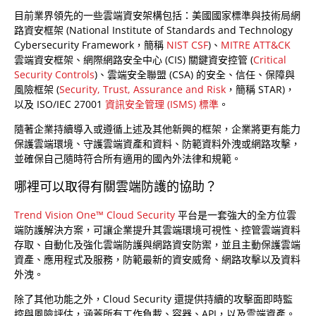
目前業界領先的一些雲端資安架構包括：美國國家標準與技術局網
路資安框架 (National Institute of Standards and Technology
Cybersecurity Framework，簡稱
NIST CSF
)、
MITRE ATT&CK
雲端資安框架、網際網路安全中心 (CIS) 關鍵資安控管 (
Critical
Security Controls
)、雲端安全聯盟 (CSA) 的安全、信任、保障與
風險框架 (
Security, Trust, Assurance and Risk
，簡稱 STAR)，
以及 ISO/IEC 27001
資訊安全管理 (ISMS) 標準
。
隨著企業持續導入或遵循上述及其他新興的框架，企業將更有能力
保護雲端環境、守護雲端資產和資料、防範資料外洩或網路攻擊，
並確保自己隨時符合所有適用的國內外法律和規範。
哪裡可以取得有關雲端防護的協助？
Trend Vision One™ Cloud Security
平台是一套強大的全方位雲
端防護解決方案，可讓企業提升其雲端環境可視性、控管雲端資料
存取、自動化及強化雲端防護與網路資安防禦，並且主動保護雲端
資產、應用程式及服務，防範最新的資安威脅、網路攻擊以及資料
外洩。
除了其他功能之外，Cloud Security 還提供持續的攻擊面即時監
控與風險評估，涵蓋所有工作負載、容器、API，以及雲端資產。