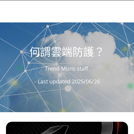
何謂雲端防護？
Trend Micro staff
- Last updated 2025/06/26