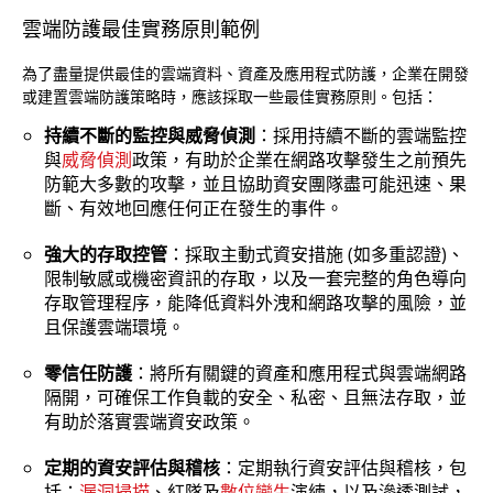
雲端防護最佳實務原則範例
為了盡量提供最佳的雲端資料、資產及應用程式防護，企業在開發
或建置雲端防護策略時，應該採取一些最佳實務原則。包括：
持續不斷的監控與威脅偵測
：採用持續不斷的雲端監控
與
威脅偵測
政策，有助於企業在網路攻擊發生之前預先
防範大多數的攻擊，並且協助資安團隊盡可能迅速、果
斷、有效地回應任何正在發生的事件。
強大的存取控管
：採取主動式資安措施 (如多重認證)、
限制敏感或機密資訊的存取，以及一套完整的角色導向
存取管理程序，能降低資料外洩和網路攻擊的風險，並
且保護雲端環境。
零信任防護
：將所有關鍵的資產和應用程式與雲端網路
隔開，可確保工作負載的安全、私密、且無法存取，並
有助於落實雲端資安政策。
定期的資安評估與稽核
：定期執行資安評估與稽核，包
括：
漏洞掃描
、紅隊及
數位孿生
演練，以及滲透測試，