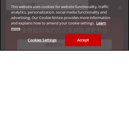
expand_more
中文 （台灣）
This website uses cookies for website functionality, traffic
analytics, personalization, social media functionality and
advertising. Our Cookie Notice provides more information
and explains how to amend your cookie settings.
Learn
more
免費體驗我們的企業網路資安平台
Cookies Settings
Accept
領取您的 30 天試用
隱私權
法律資訊
身心障礙輔助
使用條款
網站地圖
Copyright ©2026 Trend Micro Incorporated. All rights
reserved.