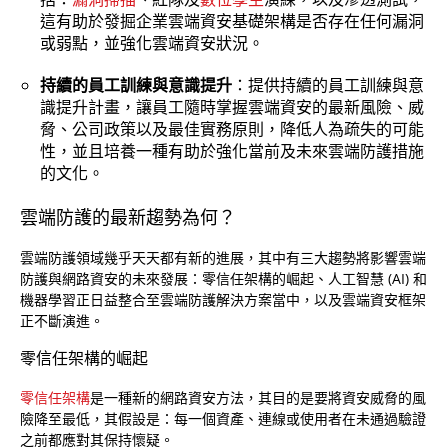
這有助於發掘企業雲端資安基礎架構是否存在任何漏洞
或弱點，並強化雲端資安狀況。
持續的員工訓練與意識提升
：提供持續的員工訓練與意
識提升計畫，讓員工隨時掌握雲端資安的最新風險、威
脅、公司政策以及最佳實務原則，降低人為疏失的可能
性，並且培養一種有助於強化當前及未來雲端防護措施
的文化。
雲端防護的最新趨勢為何？
雲端防護領域幾乎天天都有新的進展，其中有三大趨勢將影響雲端
防護與網路資安的未來發展：零信任架構的崛起、人工智慧 (AI) 和
機器學習正日益整合至雲端防護解決方案當中，以及雲端資安框架
正不斷演進。
零信任架構的崛起
零信任架構
是一種新的網路資安方法，其目的是要將資安威脅的風
險降至最低，其假設是：每一個資產、連線或使用者在未通過驗證
之前都應對其保持懷疑。