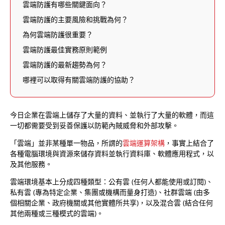
雲端防護有哪些關鍵面向？
雲端防護的主要風險和挑戰為何？
為何雲端防護很重要？
雲端防護最佳實務原則範例
雲端防護的最新趨勢為何？
哪裡可以取得有關雲端防護的協助？
今日企業在雲端上儲存了大量的資料、並執行了大量的軟體，而這
一切都需要受到妥善保護以防範內賊威脅和外部攻擊。
「雲端」並非某種單一物品，所謂的
雲端運算架構
，事實上結合了
各種電腦環境與資源來儲存資料並執行資料庫、軟體應用程式，以
及其他服務。
雲端環境基本上分成四種類型：公有雲 (任何人都能使用或訂閱)、
私有雲 (專為特定企業、集團或機構而量身打造)、社群雲端 (由多
個相關企業、政府機關或其他實體所共享)，以及混合雲 (結合任何
其他兩種或三種模式的雲端)。