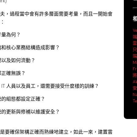
rk)
夫，過程當中會有許多層面需要考量，而且一開始會
：
V
考量為何？
端和核心業務結構造成影響？
哪裡以及如何流動？
Mi
F
都正確無誤？
A
IT 人員以及員工，還需要接受什麼樣的訓練？
Na
統的組態都設定正確？
T
統的更新與修補以維護安全？
是要確保架構正確而熟練地建立，如此一來，建置雲