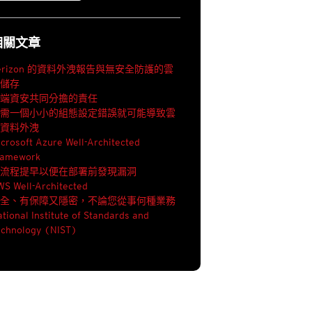
相關文章
erizon 的資料外洩報告與無安全防護的雲
端儲存
雲端資安共同分擔的責任
只需一個小小的組態設定錯誤就可能導致雲
端資料外洩
crosoft Azure Well-Architected
ramework
將流程提早以便在部署前發現漏洞
WS Well-Architected
安全、有保障又隱密，不論您從事何種業務
tional Institute of Standards and
echnology (NIST)