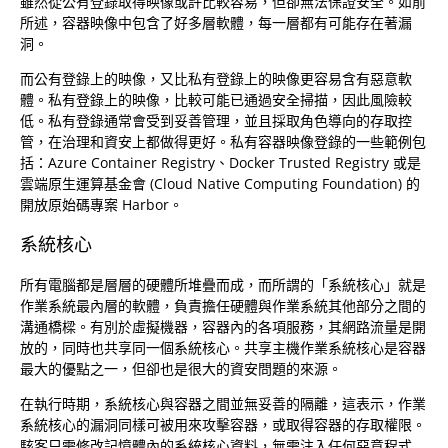
雖然從公有登錄取得映像或許比較容易，但卻無法保證安全。如前
所述，容器映像中包含了好多層軟體，每一層都有可能存在著漏
洞。
而公有登錄上的映像，又比私有登錄上的映像更容易含有惡意軟
體。私有登錄上的映像，比較可能已通過安全掃描，因此風險較
低。私有登錄通常會受到妥善管理，並且採取角色導向的存取控
管，在治理和資安上都做得更好。私有容器映像登錄的一些範例包
括：Azure Container Registry、Docker Trusted Registry 或是
雲端原生運算基金會 (Cloud Native Computing Foundation) 的
開放原始碼專案 Harbor。
系統核心
所有電腦都是層層的硬體所堆疊而成，而所謂的「系統核心」就是
作業系統最內層的軟體，負責擔任硬體與作業系統其他部分之間的
溝通橋樑。有別於虛擬機器，容器內的各項服務，其網路流量是開
放的，同時也共享同一個系統核心。共享主機作業系統核心是容器
最大的優點之一，但卻也是很大的資安問題的來源。
在執行時期，系統核心與容器之間並無妥善的隔離，這表示，作業
系統核心的漏洞同樣可被用來攻擊容器，或取得容器的存取權限。
駭客只需修改記憶體內的系統核心資料，無需注入任何惡意程式