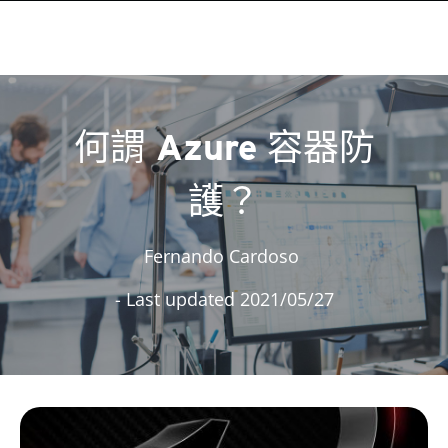
何謂 Azure 容器防
護？
Fernando Cardoso
- Last updated 2021/05/27