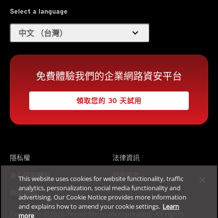
Select a language
expand_more
中文 （台灣）
免費體驗我們的企業網路資安平台
領取您的 30 天試用
隱私權
法律資訊
身心障礙輔助
使用條款
This website uses cookies for website functionality, traffic
analytics, personalization, social media functionality and
網站地圖
advertising. Our Cookie Notice provides more information
and explains how to amend your cookie settings.
Learn
Copyright ©2026 Trend Micro Incorporated. All rights
more