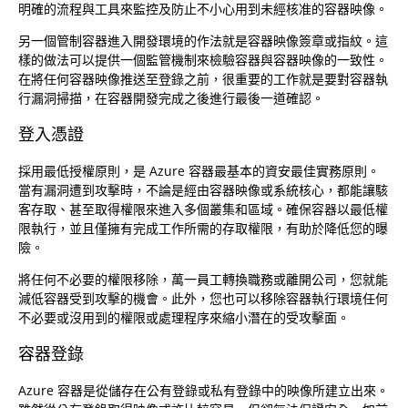
明確的流程與工具來監控及防止不小心用到未經核准的容器映像。
另一個管制容器進入開發環境的作法就是容器映像簽章或指紋。這
樣的做法可以提供一個監管機制來檢驗容器與容器映像的一致性。
在將任何容器映像推送至登錄之前，很重要的工作就是要對容器執
行漏洞掃描，在容器開發完成之後進行最後一道確認。
登入憑證
採用最低授權原則，是 Azure 容器最基本的資安最佳實務原則。
當有漏洞遭到攻擊時，不論是經由容器映像或系統核心，都能讓駭
客存取、甚至取得權限來進入多個叢集和區域。確保容器以最低權
限執行，並且僅擁有完成工作所需的存取權限，有助於降低您的曝
險。
將任何不必要的權限移除，萬一員工轉換職務或離開公司，您就能
減低容器受到攻擊的機會。此外，您也可以移除容器執行環境任何
不必要或沒用到的權限或處理程序來縮小潛在的受攻擊面。
容器登錄
Azure 容器是從儲存在公有登錄或私有登錄中的映像所建立出來。