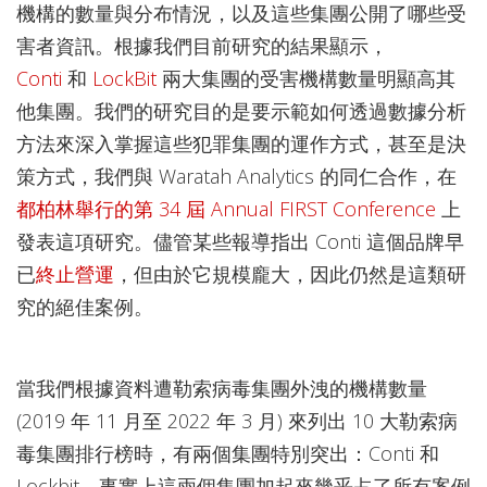
機構的數量與分布情況，以及這些集團公開了哪些受
害者資訊。根據我們目前研究的結果顯示，
Conti
和
LockBit
兩大集團的受害機構數量明顯高其
他集團。我們的研究目的是要示範如何透過數據分析
方法來深入掌握這些犯罪集團的運作方式，甚至是決
策方式，我們與 Waratah Analytics 的同仁合作，在
都柏林舉行的第 34 屆 Annual FIRST Conference
上
發表這項研究。儘管某些報導指出 Conti 這個品牌早
已
終止營運
，但由於它規模龐大，因此仍然是這類研
究的絕佳案例。
當我們根據資料遭勒索病毒集團外洩的機構數量
(2019 年 11 月至 2022 年 3 月) 來列出 10 大勒索病
毒集團排行榜時，有兩個集團特別突出：Conti 和
Lockbit。事實上這兩個集團加起來幾乎占了所有案例