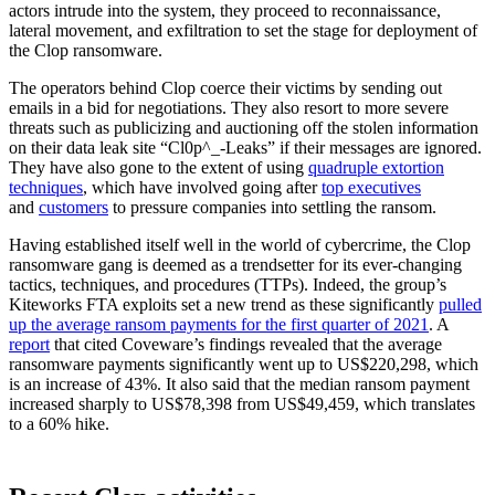
actors intrude into the system, they proceed to reconnaissance,
lateral movement, and exfiltration to set the stage for deployment of
the Clop ransomware.
The operators behind Clop coerce their victims by sending out
emails in a bid for negotiations. They also resort to more severe
threats such as publicizing and auctioning off the stolen information
on their data leak site “Cl0p^_-Leaks” if their messages are ignored.
They have also gone to the extent of using
quadruple extortion
techniques
, which have involved going after
top executives
and
customers
to pressure companies into settling the ransom.
Having established itself well in the world of cybercrime, the Clop
ransomware gang is deemed as a trendsetter for its ever-changing
tactics, techniques, and procedures (TTPs). Indeed, the group’s
Kiteworks FTA exploits set a new trend as these significantly
pulled
up the average ransom payments for the first quarter of 2021
. A
report
that cited Coveware’s findings revealed that the average
ransomware payments significantly went up to US$220,298, which
is an increase of 43%. It also said that the median ransom payment
increased sharply to US$78,398 from US$49,459, which translates
to a 60% hike.