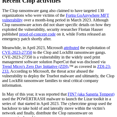
Recent Clop activities
The Clop ransomware gang also claimed to have targeted 130
organizations who were victims of the
Fortra GoAnywhere MFT
vulnerability
over a month-long period in March 2023. Although
Clop ransomware actors did not share specific details on how they
exploited the vulnerability, security researcher Florian Hauser
published
proof-of-concept code
on it, while Fortra released an
emergency patch shortly after.
Meanwhile, in April 2023, Microsoft
attributed
the exploitation of
CVE-2023-27350
to the Clop and LockBit ransomware gangs.
CVE-2023-27350 is a vulnerability in the widely used print
management software solution PaperCut that was disclosed via
Trend Micro's Zero Day Initiative (ZDI),
™ as covered in
ZDI-23-
233.
According to Microsoft, the threat actor abused the
vulnerability to deploy the Truebot malware and ultimately, the Clop
and LockBit ransomware families to steal critical company
information.
In May of this year, it was reported that
FIN7 (aka Sangria Tempest)
used the POWERTRASH malware to launch the Lizar toolkit in a
series of that started in April 2023. The cybercrime group used the
backdoor to take hold of and laterally move within the victim’s
network and finally, distribute the Clop ransomware on