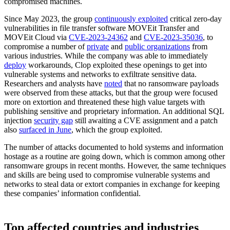
compromised machines.
Since May 2023, the group
continuously exploited
critical zero-day
vulnerabilities in file transfer software MOVEit Transfer and
MOVEit Cloud via
CVE-2023-24362
and
CVE-2023-35036
, to
compromise a number of
private
and
public organizations
from
various industries. While the company was able to immediately
deploy
workarounds, Clop exploited these openings to get into
vulnerable systems and networks to exfiltrate sensitive data.
Researchers and analysts have
noted
that no ransomware payloads
were observed from these attacks, but that the group were focused
more on extortion and threatened these high value targets with
publishing sensitive and proprietary information. An additional SQL
injection
security gap
still awaiting a CVE assignment and a patch
also
surfaced in June
, which the group exploited.
The number of attacks documented to hold systems and information
hostage as a routine are going down, which is common among other
ransomware groups in recent months. However, the same techniques
and skills are being used to compromise vulnerable systems and
networks to steal data or extort companies in exchange for keeping
these companies’ information confidential.
Top affected countries and industries