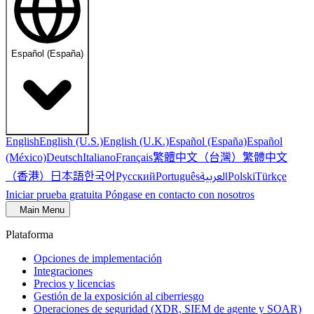
Español (España)
English
English (U.S.)
English (U.K.)
Español (España)
Español
繁體中文（台灣）
繁體中文
(México)
Deutsch
Italiano
Français
（香港）
한국어
日本語
العربية
Русский
Português
Polski
Türkçe
Iniciar prueba gratuita
Póngase en contacto con nosotros
Main Menu
Plataforma
Opciones de implementación
Integraciones
Precios y licencias
Gestión de la exposición al ciberriesgo
Operaciones de seguridad (XDR, SIEM de agente y SOAR)