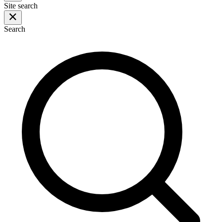
Site search
Search