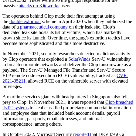
UNCA2582. These were also the groups responsible for the
massive
attacks on Kiteworks
users.
The operators behind Clop made their first attempt at using
the
double extortion
scheme in April 2020 when they publicized the
data of a
pharmaceutical company
on their leak site. Clop’s
dedicated leak site hosts its list of victims, which has markedly
grown since its launch. Over time, the gang’s extortion tactics have
become more sophisticated and thus more destructive.
In November 2021, security researchers detected malicious activity
by Clop operators that exploited a
SolarWinds
Serv-U vulnerability
to breach corporate networks and deliver the Clop ransomware as a
payload. The Serv-U Managed File Transfer and Serv-U Secure
FTP remote code execution (RCE) vulnerability, tracked as
CVE-
2021-35211
, allowed RCE on the vulnerable server with elevated
privileges.
A maritime services giant with headquarters in Singapore also fell
prey to Clop. In November 2021, it was reported that
Clop breached
its IT systems
to steal classified proprietary commercial information
and employee data that included bank account details, payroll
information, passports, email addresses, and internal
correspondence, among others.
In October 2022, Microsoft Security
reported
that DEV-0950, a