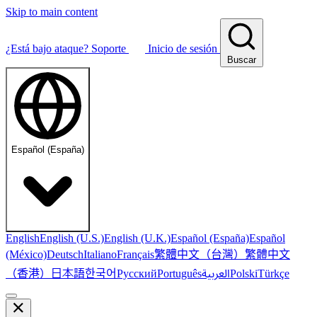
Skip to main content
¿Está bajo ataque?
Soporte
Inicio de sesión
Buscar
Español (España)
English
English (U.S.)
English (U.K.)
Español (España)
Español
繁體中文（台灣）
繁體中文
(México)
Deutsch
Italiano
Français
（香港）
한국어
日本語
العربية
Русский
Português
Polski
Türkçe