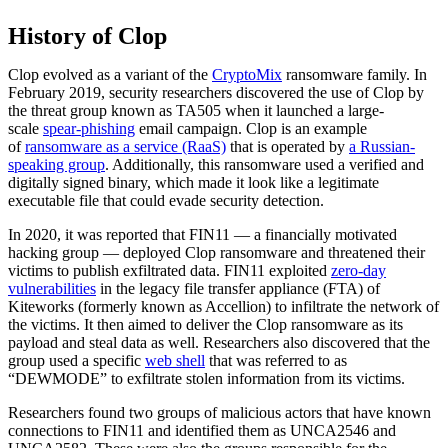
History of Clop
Clop evolved as a variant of the
CryptoMix
ransomware family. In
February 2019, security researchers discovered the use of Clop by
the threat group known as TA505 when it launched a large-
scale
spear-phishing
email campaign. Clop is an example
of
ransomware as a service (RaaS)
that is operated by
a Russian-
speaking group
. Additionally, this ransomware used a verified and
digitally signed binary, which made it look like a legitimate
executable file that could evade security detection.
In 2020, it was reported that FIN11 — a financially motivated
hacking group — deployed Clop ransomware and threatened their
victims to publish exfiltrated data. FIN11 exploited
zero-day
vulnerabilities
in the legacy file transfer appliance (FTA) of
Kiteworks (formerly known as Accellion) to infiltrate the network of
the victims. It then aimed to deliver the Clop ransomware as its
payload and steal data as well. Researchers also discovered that the
group used a specific
web shell
that was referred to as
“DEWMODE” to exfiltrate stolen information from its victims.
Researchers found two groups of malicious actors that have known
connections to FIN11 and identified them as UNCA2546 and