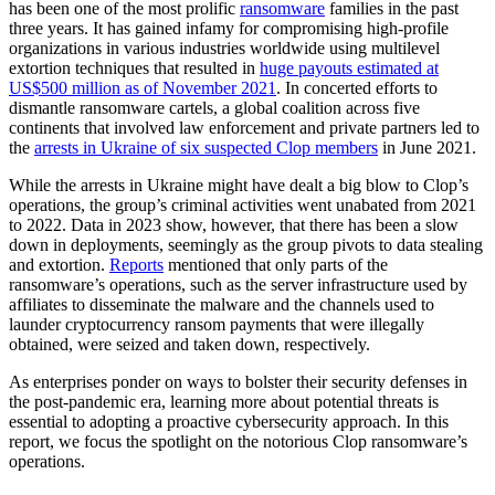
has been one of the most prolific
ransomware
families in the past
three years. It has gained infamy for compromising high-profile
organizations in various industries worldwide using multilevel
extortion techniques that resulted in
huge payouts estimated at
US$500 million as of November 2021
. In concerted efforts to
dismantle ransomware cartels, a global coalition across five
continents that involved law enforcement and private partners led to
the
arrests in Ukraine of six suspected Clop members
in June 2021.
While the arrests in Ukraine might have dealt a big blow to Clop’s
operations, the group’s criminal activities went unabated from 2021
to 2022. Data in 2023 show, however, that there has been a slow
down in deployments, seemingly as the group pivots to data stealing
and extortion.
Reports
mentioned that only parts of the
ransomware’s operations, such as the server infrastructure used by
affiliates to disseminate the malware and the channels used to
launder cryptocurrency ransom payments that were illegally
obtained, were seized and taken down, respectively.
As enterprises ponder on ways to bolster their security defenses in
the post-pandemic era, learning more about potential threats is
essential to adopting a proactive cybersecurity approach. In this
report, we focus the spotlight on the notorious Clop ransomware’s
operations.