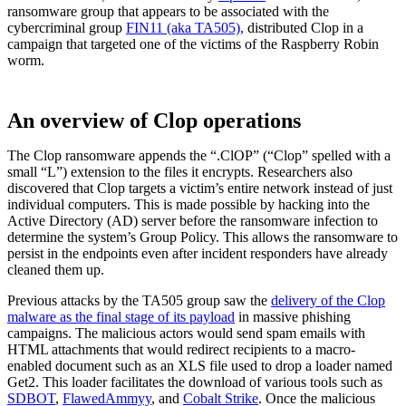
ransomware group that appears to be associated with the
cybercriminal group
FIN11 (aka TA505),
distributed Clop in a
campaign that targeted one of the victims of the Raspberry Robin
worm.
An overview of Clop operations
The Clop ransomware appends the “.ClOP” (“Clop” spelled with a
small “L”) extension to the files it encrypts. Researchers also
discovered that Clop targets a victim’s entire network instead of just
individual computers. This is made possible by hacking into the
Active Directory (AD) server before the ransomware infection to
determine the system’s Group Policy. This allows the ransomware to
persist in the endpoints even after incident responders have already
cleaned them up.
Previous attacks by the TA505 group saw the
delivery of the Clop
malware as the final stage of its payload
in massive phishing
campaigns. The malicious actors would send spam emails with
HTML attachments that would redirect recipients to a macro-
enabled document such as an XLS file used to drop a loader named
Get2. This loader facilitates the download of various tools such as
SDBOT
,
FlawedAmmyy
, and
Cobalt Strike
. Once the malicious