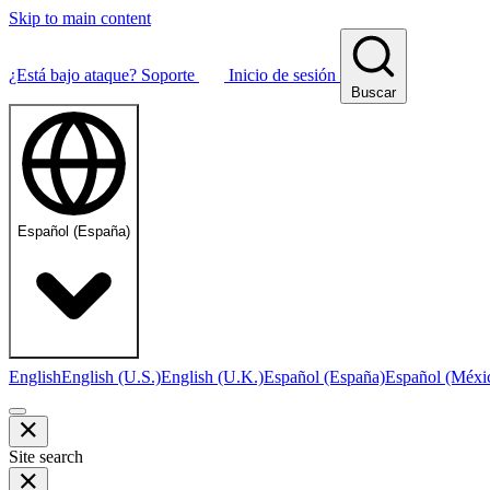
Skip to main content
¿Está bajo ataque?
Soporte
Inicio de sesión
Buscar
Español (España)
English
English (U.S.)
English (U.K.)
Español (España)
Español (Méxi
Site search