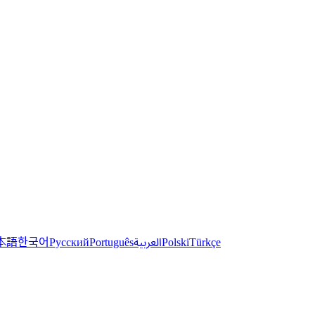
한국어
本語
العربية
Русский
Português
Polski
Türkçe