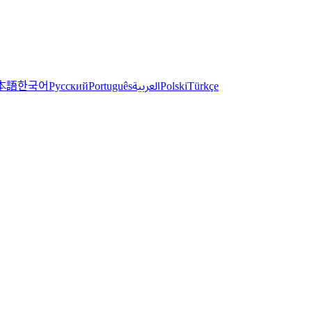
한국어
本語
العربية
Русский
Português
Polski
Türkçe