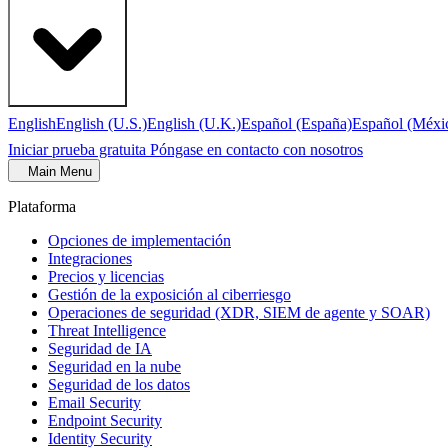
English
English (U.S.)
English (U.K.)
Español (España)
Español (Méxi
Iniciar prueba gratuita
Póngase en contacto con nosotros
Main Menu
Plataforma
Opciones de implementación
Integraciones
Precios y licencias
Gestión de la exposición al ciberriesgo
Operaciones de seguridad (XDR, SIEM de agente y SOAR)
Threat Intelligence
Seguridad de IA
Seguridad en la nube
Seguridad de los datos
Email Security
Endpoint Security
Identity Security