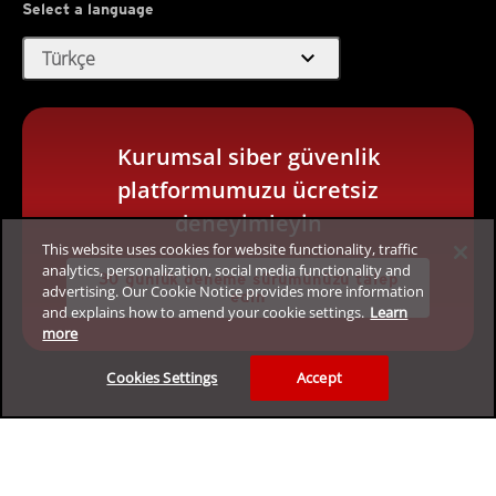
Select a language
expand_more
Türkçe
Kurumsal siber güvenlik
platformumuzu ücretsiz
deneyimleyin
This website uses cookies for website functionality, traffic
analytics, personalization, social media functionality and
30 günlük deneme sürümünüzü talep
advertising. Our Cookie Notice provides more information
edin
and explains how to amend your cookie settings.
Learn
more
Cookies Settings
Accept
Gizlilik
Yasal
Erişilebilirlik
Kullanım Koşulları