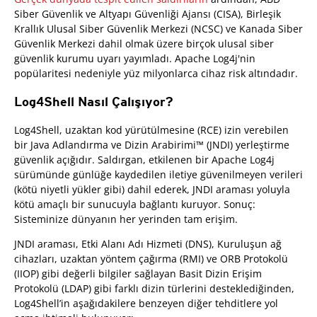
Siber Güvenlik ve Altyapı Güvenliği Ajansı (CISA), Birleşik
Krallık Ulusal Siber Güvenlik Merkezi (NCSC) ve Kanada Siber
Güvenlik Merkezi dahil olmak üzere birçok ulusal siber
güvenlik kurumu uyarı yayımladı. Apache Log4j'nin
popülaritesi nedeniyle yüz milyonlarca cihaz risk altındadır.
Log4Shell Nasıl Çalışıyor?
Log4Shell, uzaktan kod yürütülmesine (RCE) izin verebilen
bir Java Adlandırma ve Dizin Arabirimi™ (JNDI) yerleştirme
güvenlik açığıdır. Saldırgan, etkilenen bir Apache Log4j
sürümünde günlüğe kaydedilen iletiye güvenilmeyen verileri
(kötü niyetli yükler gibi) dahil ederek, JNDI araması yoluyla
kötü amaçlı bir sunucuyla bağlantı kuruyor. Sonuç:
Sisteminize dünyanın her yerinden tam erişim.
JNDI araması, Etki Alanı Adı Hizmeti (DNS), Kuruluşun ağ
cihazları, uzaktan yöntem çağırma (RMI) ve ORB Protokolü
(IIOP) gibi değerli bilgiler sağlayan Basit Dizin Erişim
Protokolü (LDAP) gibi farklı dizin türlerini desteklediğinden,
Log4Shell’in aşağıdakilere benzeyen diğer tehditlere yol