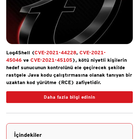
Log4Shell (
CVE-2021-44228
,
CVE-2021-
45046
ve
CVE-2021-45105
), kötü niyetli kişilerin
hedef sunucunun kontrolünü ele geçirecek şekilde
rastgele Java kodu çalıştırmasına olanak tanıyan bir
uzaktan kod yürütme (RCE) zafiyetidir.
Daha fazla bilgi edinin
İçindekiler