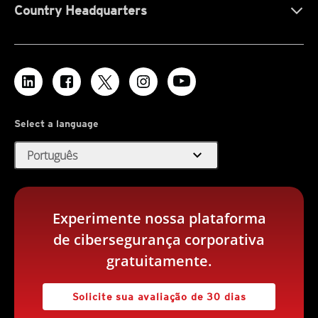
Country Headquarters
Select a language
expand_more
Português
Experimente nossa plataforma
de cibersegurança corporativa
gratuitamente.
Solicite sua avaliação de 30 dias