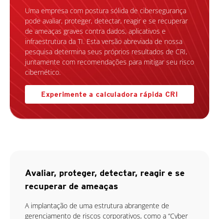
Uma empresa com postura sólida de cibersegurança
pode avaliar, proteger, detectar, reagir e se recuperar
de ameaças graves contra dados, aplicativos e
infraestrutura da TI. Esta versão abreviada de nossa
pesquisa determina seus próprios resultados de CRI,
juntamente com recomendações para mitigar seu risco
cibernético.
Experimente a calculadora rápida CRI
Avaliar, proteger, detectar, reagir e se
recuperar de ameaças
A implantação de uma estrutura abrangente de
gerenciamento de riscos corporativos, como a “Cyber