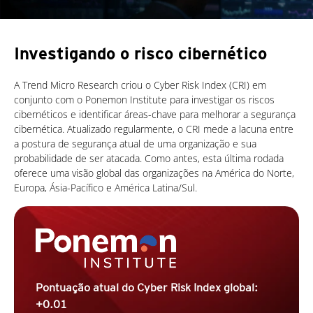
Investigando o risco cibernético
A Trend Micro Research criou o Cyber Risk Index (CRI) em
conjunto com o Ponemon Institute para investigar os riscos
cibernéticos e identificar áreas-chave para melhorar a segurança
cibernética. Atualizado regularmente, o CRI mede a lacuna entre
a postura de segurança atual de uma organização e sua
probabilidade de ser atacada. Como antes, esta última rodada
oferece uma visão global das organizações na América do Norte,
Europa, Ásia-Pacífico e América Latina/Sul.
Pontuação atual do Cyber Risk Index global:
+0.01