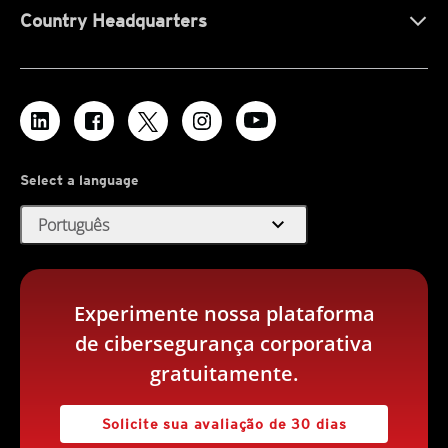
Country Headquarters
Select a language
expand_more
Português
Experimente nossa plataforma
de cibersegurança corporativa
gratuitamente.
Solicite sua avaliação de 30 dias