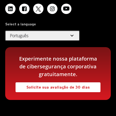
Select a language
expand_more
Português
Experimente nossa plataforma
de cibersegurança corporativa
gratuitamente.
Solicite sua avaliação de 30 dias