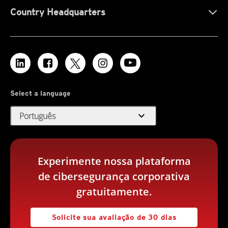
Country Headquarters
Select a language
expand_more
Português
Experimente nossa plataforma
de cibersegurança corporativa
gratuitamente.
Solicite sua avaliação de 30 dias