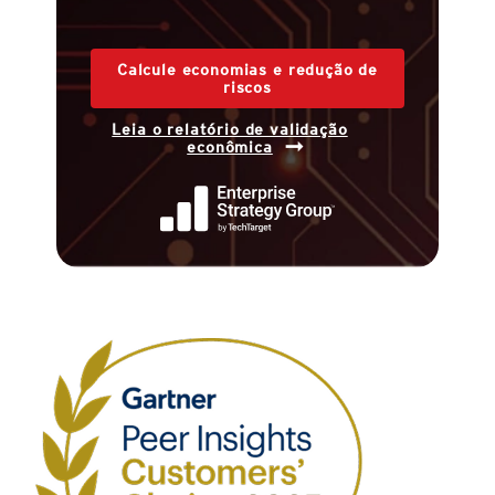
Calcule economias e redução de
riscos
Leia o relatório de validação
econômica