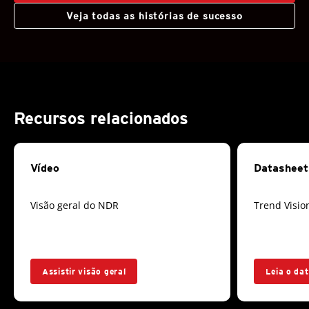
Veja todas as histórias de sucesso
Recursos relacionados
Vídeo
Datasheet
Visão geral do NDR
Trend Visi
Assistir visão geral
Leia o da