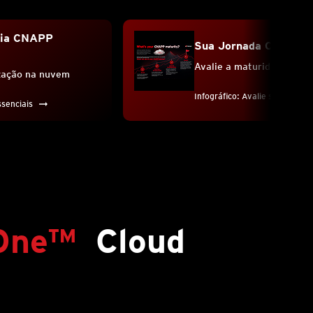
gia CNAPP
Sua Jornada CNAPP
Avalie a maturidade do 
zação na nuvem
Infográfico: Avalie sua posiçã
ssenciais
 One™
Cloud