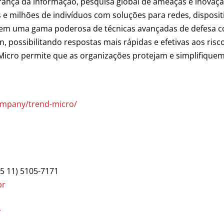
ança da informação, pesquisa global de ameaças e inovaçã
 e milhões de indivíduos com soluções para redes, disposi
cem uma gama poderosa de técnicas avançadas de defesa c
 possibilitando respostas mais rápidas e efetivas aos risc
 Micro permite que as organizações protejam e simplifiqu
ompany/trend-micro/
55 11) 5105-7171
br
r