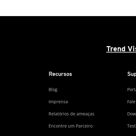
Trend V
Recursos
Sup
Blog
Port
Imprensa
Fale
Relatórios de ameaças
Dow
Encontre um Parceiro
Test