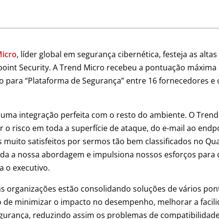
Micro
, líder global em segurança cibernética, festeja as alt
point Security. A Trend Micro recebeu a pontuação máxima
o para “Plataforma de Segurança” entre 16 fornecedores e o
ge uma integração perfeita com o resto do ambiente. O Tr
o risco em toda a superfície de ataque, do e-mail ao endpo
 muito satisfeitos por sermos tão bem classificados no Q
ida a nossa abordagem e impulsiona nossos esforços para 
a o executivo.
as organizações estão consolidando soluções de vários po
o de minimizar o impacto no desempenho, melhorar a facil
gurança, reduzindo assim os problemas de compatibilidade