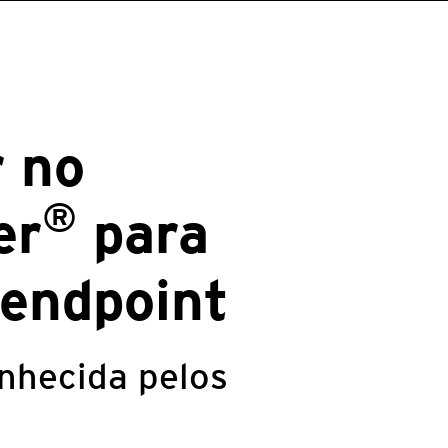
r no
®
er
para
 endpoint
onhecida pelos