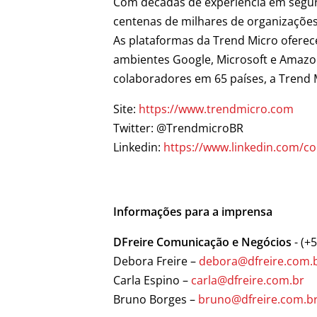
Com décadas de experiência em segur
centenas de milhares de organizações
As plataformas da Trend Micro ofere
ambientes Google, Microsoft e Amazon,
colaboradores em 65 países, a Trend
Site:
https://www.trendmicro.com
Twitter: @TrendmicroBR
Linkedin:
https://www.linkedin.com/c
Informações para a imprensa
DFreire Comunicação e Negócios
- (+
Debora Freire –
debora@dfreire.com.
Carla Espino –
carla@dfreire.com.br
Bruno Borges –
bruno@dfreire.com.b