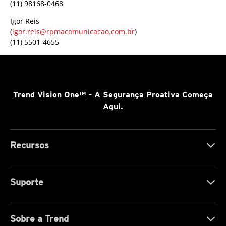
(11) 98168-0468
Igor Reis
(
igor.reis@rpmacomunicacao.com.br
)
(11) 5501-4655
Trend Vision One™
– A Segurança Proativa Começa
Aqui.
Recursos
Suporte
Sobre a Trend