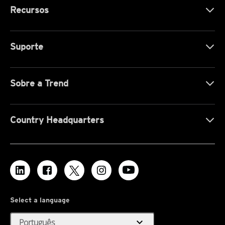
Recursos
Suporte
Sobre a Trend
Country Headquarters
Select a language
expand_more
Português