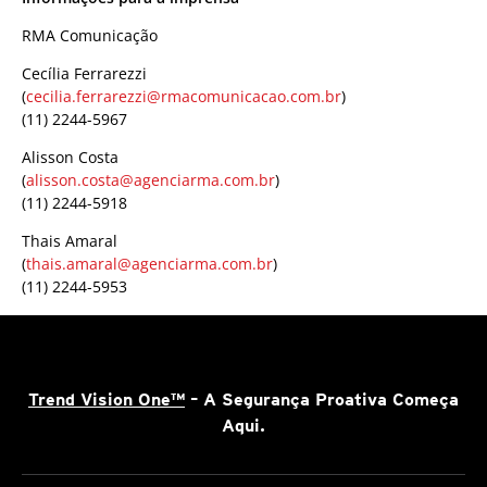
RMA Comunicação
Cecília Ferrarezzi
(
cecilia.ferrarezzi@rmacomunicacao.com.br
)
(11) 2244-5967
Alisson Costa
(
alisson.costa@agenciarma.com.br
)
(11) 2244-5918
Thais Amaral
(
thais.amaral@agenciarma.com.br
)
(11) 2244-5953
Trend Vision One™
– A Segurança Proativa Começa
Aqui.