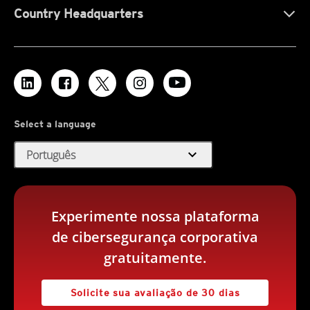
Country Headquarters
Select a language
expand_more
Português
Experimente nossa plataforma
de cibersegurança corporativa
gratuitamente.
Solicite sua avaliação de 30 dias