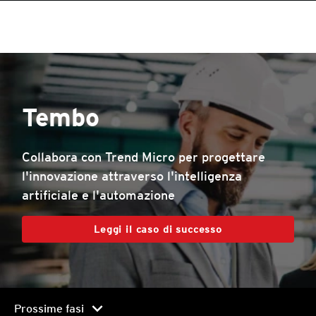
roducts
roducts
roducts
roducts
pen On A New Tab
One-Platform
pen On A New Tab
pen On A New Tab
pen On A New Tab
pen On A New Tab
pen On A New Tab
Tembo
Collabora con Trend Micro per progettare
l'innovazione attraverso l'intelligenza
artificiale e l'automazione
Leggi il caso di successo
chevron_right
Prossime fasi