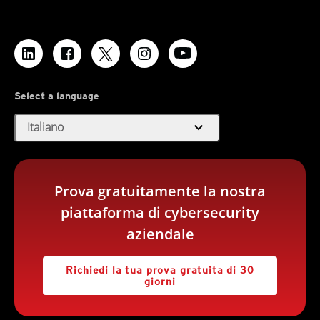
Select a language
expand_more
Italiano
Prova gratuitamente la nostra
piattaforma di cybersecurity
aziendale
Richiedi la tua prova gratuita di 30
giorni