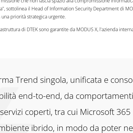
a missione che non lascia spazio alla compromissione informatic
ica", sottolinea il Head of Information Security Department di 
una priorità strategica urgente.
infrastruttura di DTEK sono garantite da MODUS X, l'azienda inter
rma Trend singola, unificata e cons
bilità end-to-end, da comportamenti 
servizi coperti, tra cui Microsoft 365
ambiente ibrido, in modo da poter ne