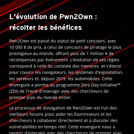
L'évolution de Pwn2Own :
récolter les bénéfices
Pwn2Own est passé du statut de petit concours, avec
10 000 $ de prix, à celui de concours de piratage le plus
prestigieux au monde, offrant plus de 1 million $ de
récompenses par événement. L'évolution de ses règles
correspond à celle du contexte des menaces, et s'étend
pour couvrir les navigateurs, les systèmes d'exploitation,
les serveurs et, depuis 2019, les automobiles. Cette
envergure a permis au programme Zero Day Initiative™
(ZDI) de Trend d'interagir avec des chercheurs de
premier plan du monde entier.
Le processus de divulgation de Pwn2Own est l'un des
meilleurs forums pour aider les fournisseurs et les
chercheurs à collaborer directement et à discuter des
vulnérabilités en temps réel. Cette envergure nous a
permis d'interagir avec des chercheurs de premier plan