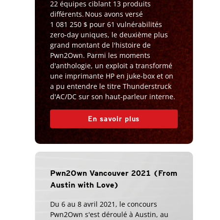
22 équipes ciblant 13 produits
différents. Nous avons versé
1 081 250 $ pour 61 vulnérabilités
zero-day uniques, le deuxième plus
grand montant de l'histoire de
Pwn2Own. Parmi les moments
d'anthologie, un exploit a transformé
une imprimante HP en juke-box et on
a pu entendre le titre Thunderstruck
d'AC/DC sur son haut-parleur interne.
En savoir plus
Pwn2Own Vancouver 2021 (From
Austin with Love)
Du 6 au 8 avril 2021, le concours
Pwn2Own s'est déroulé à Austin, au