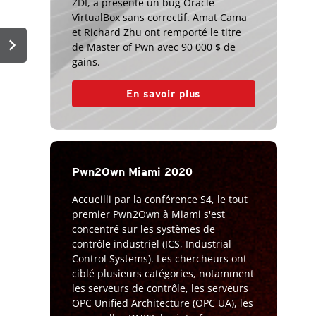
ZDI, a présenté un bug Oracle
VirtualBox sans correctif. Amat Cama
et Richard Zhu ont remporté le titre
chevron_right
de Master of Pwn avec 90 000 $ de
gains.
En savoir plus
Pwn2Own Miami 2020
Accueilli par la conférence S4, le tout
premier Pwn2Own à Miami s'est
concentré sur les systèmes de
contrôle industriel (ICS, Industrial
Control Systems). Les chercheurs ont
ciblé plusieurs catégories, notamment
les serveurs de contrôle, les serveurs
OPC Unified Architecture (OPC UA), les