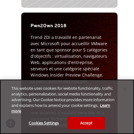
Pwn2Own 2018
Trend ZDI a travaillé en partenariat
avec Microsoft pour accueillir VMware
en tant que sponsor pour 5 catégories
d'objectifs : virtualisation, navigateurs
Web, applications d'entreprise,
serveurs et une catégorie spéciale
Windows Insider Preview Challenge.
La participation des équipes
parrainées par des entreprises a
This website uses cookies for website functionality, traffic
diminué, car les équipes chinoises
analytics, personalization, social media functionality and
advertising. Our Cookie Notice provides more information
n'étaient plus autorisées à participer.
and explains how to amend your cookie settings.
Learn
Le concours a versé 267 000 $ pour
more
une dizaines d'exploits zero-day et a
couronné Richard Zhu (fluorescence)
Cookies Settings
Accept
en tant que Master of Pwn.