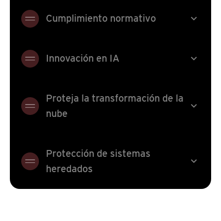
expand_more
Cumplimiento normativo
expand_more
Innovación en IA
Proteja la transformación de la
expand_more
nube
Protección de sistemas
expand_more
heredados