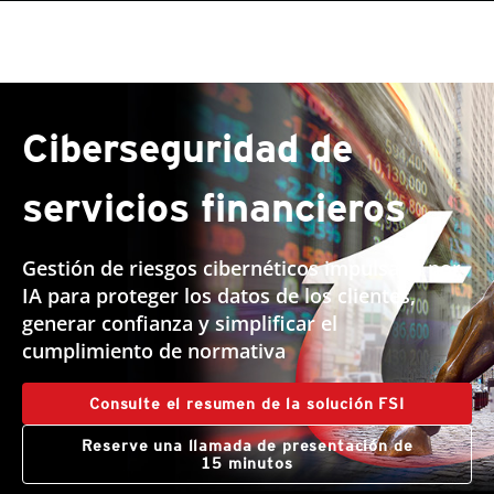
roducts
pen On A New Tab
One-Platform
pen On A New Tab
pen On A New Tab
pen On A New Tab
pen On A New Tab
pen On A New Tab
pen On A New Tab
pen On A New Tab
Ciberseguridad de
servicios financieros
Gestión de riesgos cibernéticos impulsada por
IA para proteger los datos de los clientes,
generar confianza y simplificar el
cumplimiento de normativa
Consulte el resumen de la solución FSI
Reserve una llamada de presentación de
15 minutos