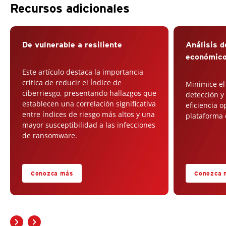
Recursos adicionales
De vulnerable a resiliente
Análisis d
económico
Este artículo destaca la importancia
crítica de reducir el Índice de
Minimice el 
ciberriesgo, presentando hallazgos que
detección y
establecen una correlación significativa
eficiencia 
entre índices de riesgo más altos y una
plataforma
mayor susceptibilidad a las infecciones
de ransomware.
Conozca más
Conozca 