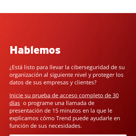
Open On A New Tab
Open On A New Tab
Hablemos
¿Está listo para llevar la ciberseguridad de su
organización al siguiente nivel y proteger los
datos de sus empresas y clientes?
Inicie su prueba de acceso completo de 30
días
o programe una llamada de
presentación de 15 minutos en la que le
explicamos cómo Trend puede ayudarle en
función de sus necesidades.